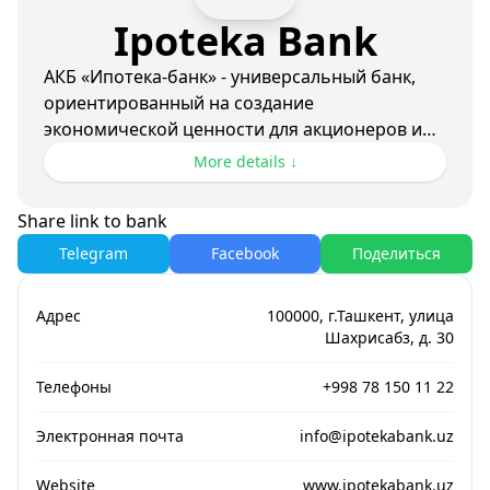
Ipoteka Bank
АКБ «Ипотека-банк» - универсальный банк,
ориентированный на создание
экономической ценности для акционеров и
клиентов.
More details ↓
Корпоративные ценности:
Share link to bank
- Командный дух
Telegram
Facebook
Поделиться
- Новаторское мышление
- Позитивное отношение
- Превосходное качество обслуживания
Адрес
100000, г.Ташкент, улица
Шахрисабз, д. 30
Приоритеты:
Телефоны
+998 78 150 11 22
- Высокие стандарты профессионализма
- Внедрение инноваций
Электронная почта
info@ipotekabank.uz
- Развитие экономики страны
- Долгосрочные отношения с клиентами
Website
www.ipotekabank.uz