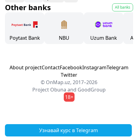
Other banks
All banks
Poytaxt Bank
NBU
Uzum Bank
As
About project
Contact
Facebook
Instagram
Telegram
Twitter
© OnMap.uz, 2017–2026
Project
Obuna
and
GoodGroup
18+
Узнавай курс в Telegram