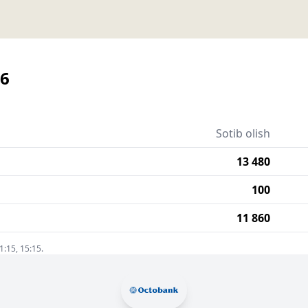
26
Sotib olish
13 480
100
11 860
1:15, 15:15.