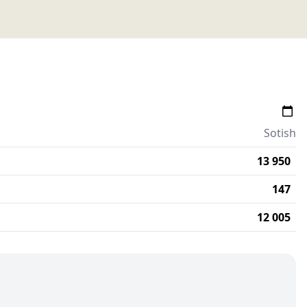
Sotish
13 950
147
12 005