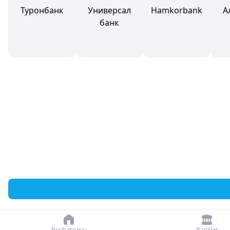
Туронбанк
Универсал
Hamkorbank
А
банк
Bosh menyu
Banklar