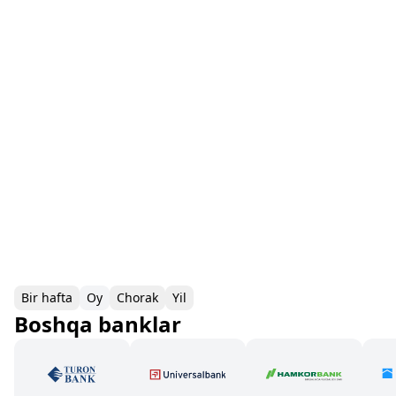
Bir hafta
Oy
Chorak
Yil
Boshqa banklar