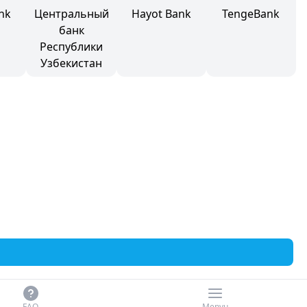
ank
Центральный
Hayot Bank
TengeBank
банк
Республики
Узбекистан
FAQ
Menyu