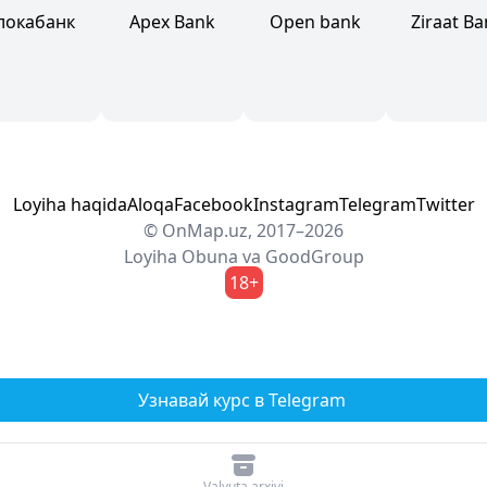
локабанк
Apex Bank
Open bank
Ziraat B
Loyiha haqida
Aloqa
Facebook
Instagram
Telegram
Twitter
© OnMap.uz, 2017–2026
Loyiha
Obuna
va
GoodGroup
18+
Узнавай курс в Telegram
Valyuta arxivi