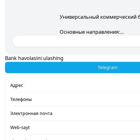
Универсальный коммерческий ба
Основные направления:
- Розничный банкинг
- Цифровые платежи
- Кредитование бизнеса
Bank havolasini ulashing
- Карточные продукты
Telegram
Адрес
Телефоны
Электронная почта
Web-sayt