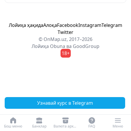
Лойиҳа ҳақида
Алоқа
Facebook
Instagram
Telegram
Twitter
© OnMap.uz, 2017–2026
Лойиҳа
Obuna
ва
GoodGroup
18+
Узнавай курс в Telegram
Бош меню
Банклар
Валюта архиви
FAQ
Меню