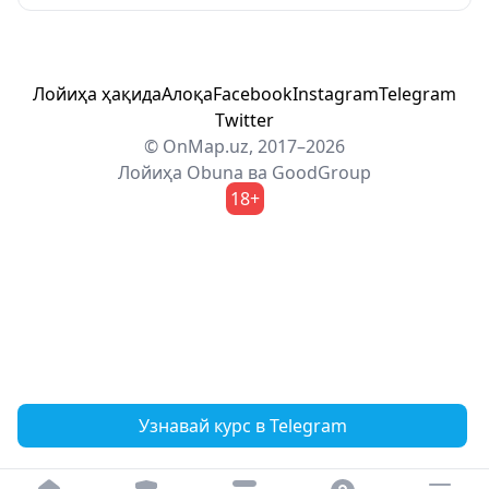
Лойиҳа ҳақида
Алоқа
Facebook
Instagram
Telegram
Twitter
© OnMap.uz, 2017–2026
Лойиҳа
Obuna
ва
GoodGroup
18+
Узнавай курс в Telegram