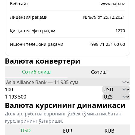
Веб-сайт
www.aab.uz
Лицензия рақами
№№79 от 25.12.2021
Қисқа телефон рақам
1270
Ишонч телефони рақами
+998 71 231 60 00
Валюта конвертери
Сотиб олиш
Сотиш
Валюта курсининг динамикаси
Доллар, рубл ва евронинг ўзбек сўмига нисбатан
курсларининг ўзгариши.
USD
EUR
RUB