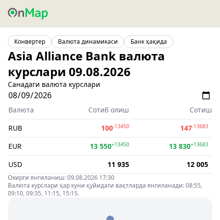
Конвертер
Валюта динамикаси
Банк ҳақида
Asia Alliance Bank валюта
курслари 09.08.2026
Санадаги валюта курслари
Валюта
Сотиб олиш
Сотиш
-13450
-13683
RUB
100
147
+13450
+13683
EUR
13 550
13 830
USD
11 935
12 005
Охирги янгиланиш: 09.08.2026 17:30
Валюта курслари ҳар куни қуйидаги вақтларда янгиланади: 08:55,
09:10, 09:35, 11:15, 15:15.