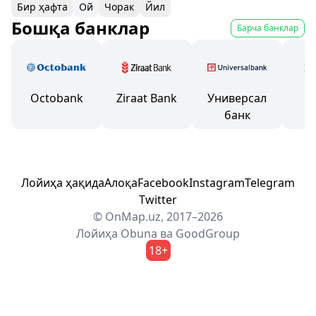
Бир ҳафта
Ой
Чорак
Йил
Бошқа банклар
Барча банклар
Octobank
Ziraat Bank
Универсал
M
банк
Лойиҳа ҳақида
Алоқа
Facebook
Instagram
Telegram
Twitter
© OnMap.uz, 2017–2026
Лойиҳа
Obuna
ва
GoodGroup
18+