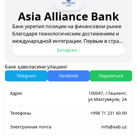
Asia Alliance Bank
Банк укрепил позиции на финансовом рынке
благодаря технологическим достижениям и
международной интеграции. Первым в стране
запустил систему международных карточных
Батафсил ↓
переводов.
Банк ҳаволасини улашинг
Достижения в международной интеграции:
Telegram
Facebook
Поделиться
- Подключение к системе SWIFT (2010)
- Интеграция с Western Union и Asia-Express
- Партнёрство с международными
Адрес
100047, г.Ташкент,
платёжными системами
ул.Махтумкули, 2А
Телефоны
+998 71 231 60 00
Банк развивает цифровую экосистему для
частных и корпоративных клиентов, делая
Электронная почта
info@aab.uz
акцент на технологичности и доступности
финансовых инструментов.