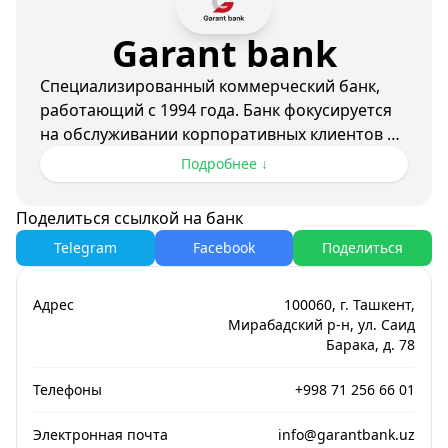
Garant bank
Специализированный коммерческий банк,
работающий с 1994 года. Банк фокусируется
на обслуживании корпоративных клиентов и
развитии международного бизнеса.
Подробнее ↓
Приоритеты развития:
Поделиться ссылкой на банк
- Торговое финансирование
Telegram
Facebook
Поделиться
- Документарные операции
- Валютный контроль
- Корпоративное кредитование
Адрес
100060, г. Ташкент,
Мирабадский р-н, ул. Саид
Барака, д. 78
Телефоны
+998 71 256 66 01
Электронная почта
info@garantbank.uz