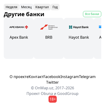
Неделя
Месяц
Квартал
Год
Другие банки
Все банки
Apex Bank
BRB
Hayot Bank
Ал
О проекте
Контакт
Facebook
Instagram
Telegram
Twitter
© OnMap.uz, 2017–2026
Проект
Obuna
и
GoodGroup
18+