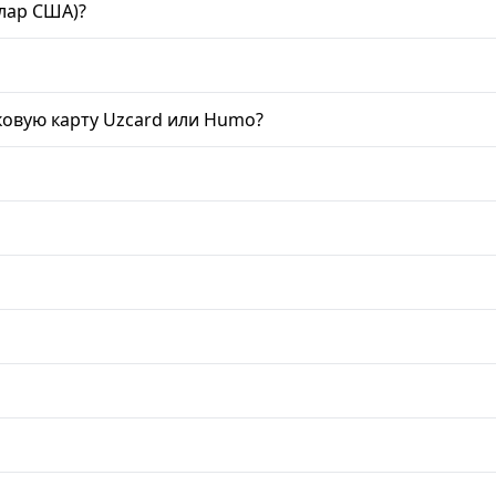
ллар США)?
ковую карту Uzcard или Humo?