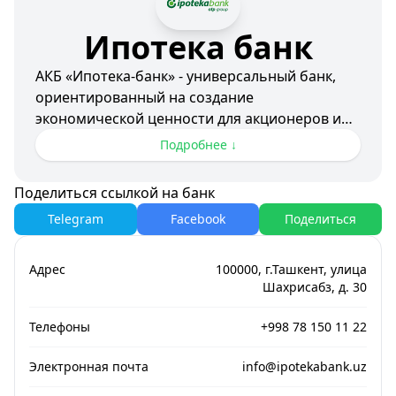
Ипотека банк
АКБ «Ипотека-банк» - универсальный банк,
ориентированный на создание
экономической ценности для акционеров и
клиентов.
Подробнее ↓
Корпоративные ценности:
Поделиться ссылкой на банк
- Командный дух
Telegram
Facebook
Поделиться
- Новаторское мышление
- Позитивное отношение
- Превосходное качество обслуживания
Адрес
100000, г.Ташкент, улица
Шахрисабз, д. 30
Приоритеты:
Телефоны
+998 78 150 11 22
- Высокие стандарты профессионализма
- Внедрение инноваций
Электронная почта
info@ipotekabank.uz
- Развитие экономики страны
- Долгосрочные отношения с клиентами