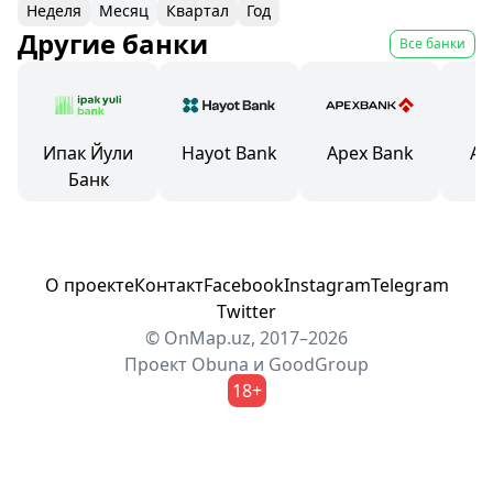
Неделя
Месяц
Квартал
Год
Другие банки
Все банки
Ипак Йули
Hayot Bank
Apex Bank
AV
Банк
О проекте
Контакт
Facebook
Instagram
Telegram
Twitter
© OnMap.uz, 2017–2026
Проект
Obuna
и
GoodGroup
18+