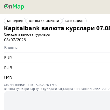
Конвертер
Валюта динамикаси
Банк ҳақида
Kapitalbank валюта курслари 07.0
Санадаги валюта курслари
Валюта
EUR
RUB
USD
Охирги янгиланиш: 07.08.2026 17:30
Валюта курслари ҳар куни қуйидаги вақтларда янгиланади: 08:55, 09:10, 0