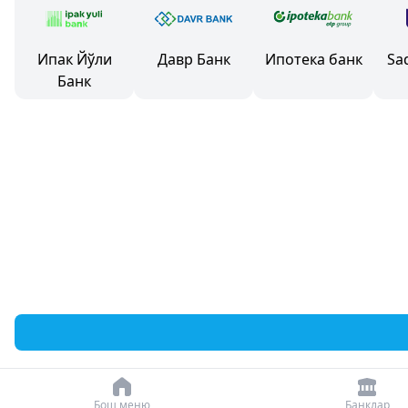
Ипак Йўли
Давр Банк
Ипотека банк
Sa
Банк
Бош меню
Банклар