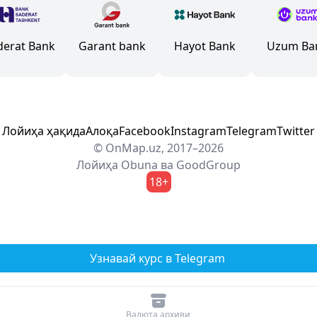
derat Bank
Garant bank
Hayot Bank
Uzum Ba
Лойиҳа ҳақида
Алоқа
Facebook
Instagram
Telegram
Twitter
© OnMap.uz, 2017–2026
Лойиҳа
Obuna
ва
GoodGroup
18+
Узнавай курс в Telegram
Валюта архиви