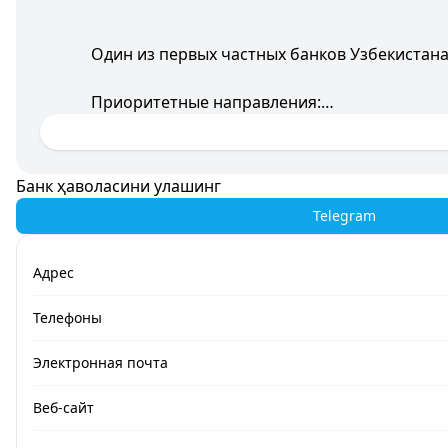
Один из первых частных банков Узбекистана
Приоритетные направления:
- Корпоративное финансирование
- Розничный банкинг
- Инвестиционные услуги
Банк ҳаволасини улашинг
- Международные операции
Telegram
Адрес
Телефоны
Электронная почта
Веб-сайт