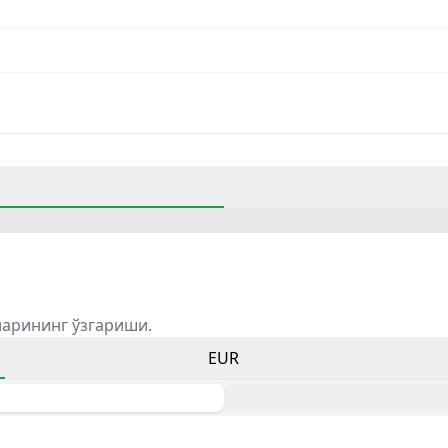
ларининг ўзгариши.
EUR