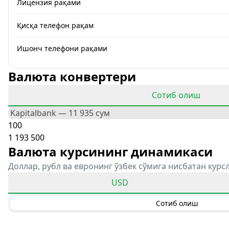
Лицензия рақами
Қисқа телефон рақам
Ишонч телефони рақами
Валюта конвертери
Сотиб олиш
Валюта курсининг динамикаси
Доллар, рубл ва евронинг ўзбек сўмига нисбатан курс
USD
Сотиб олиш