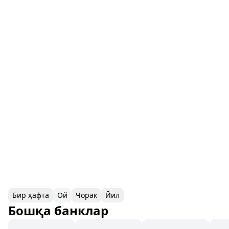
Бир ҳафта
Ой
Чорак
Йил
Бошқа банклар