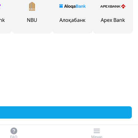
nk
NBU
Алоқабанк
Apex Bank
FAQ
Меню