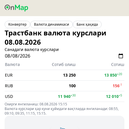
Конвертер
Валюта динамикаси
Банк ҳақида
Трастбанк валюта курслари
08.08.2026
Санадаги валюта курслари
Валюта
Сотиб олиш
Сотиш
+20
EUR
13 250
13 850
-1
RUB
100
156
+30
+5
USD
11 940
12 010
Охирги янгиланиш: 08.08.2026 15:15
Валюта курслари ҳар куни қуйидаги вақтларда янгиланади: 08:55,
09:10, 09:35, 11:15, 15:15.