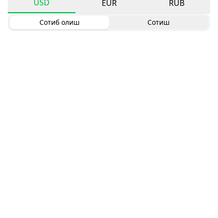
USD
EUR
RUB
Сотиб олиш
Сотиш