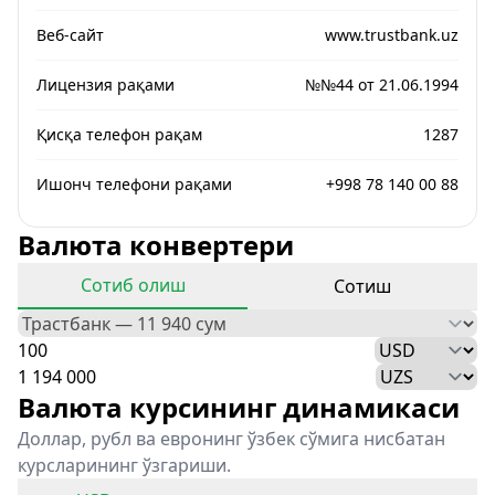
Веб-сайт
www.trustbank.uz
Лицензия рақами
№№44 от 21.06.1994
Қисқа телефон рақам
1287
Ишонч телефони рақами
+998 78 140 00 88
Валюта конвертери
Сотиб олиш
Сотиш
Валюта курсининг динамикаси
Доллар, рубл ва евронинг ўзбек сўмига нисбатан
курсларининг ўзгариши.