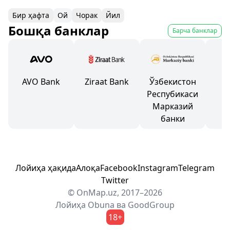
Бир ҳафта
Ой
Чорак
Йил
Бошқа банклар
Барча банклар
AVO Bank
Ziraat Bank
Ўзбекистон
Респубикаси
Марказий
банки
Лойиҳа ҳақида
Алоқа
Facebook
Instagram
Telegram
Twitter
© OnMap.uz, 2017–2026
Лойиҳа
Obuna
ва
GoodGroup
18+