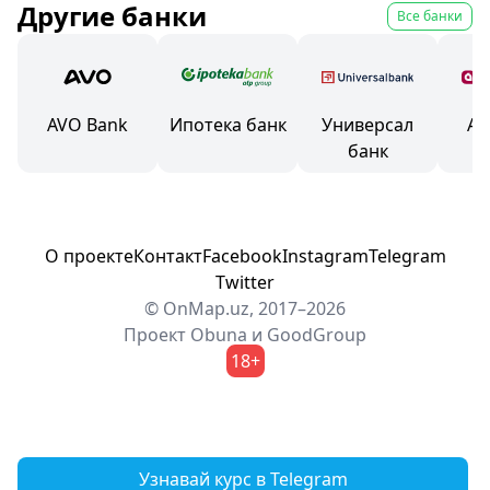
Другие банки
Все банки
AVO Bank
Ипотека банк
Универсал
An
банк
О проекте
Контакт
Facebook
Instagram
Telegram
Twitter
© OnMap.uz, 2017–2026
Проект
Obuna
и
GoodGroup
18+
Узнавай курс в Telegram