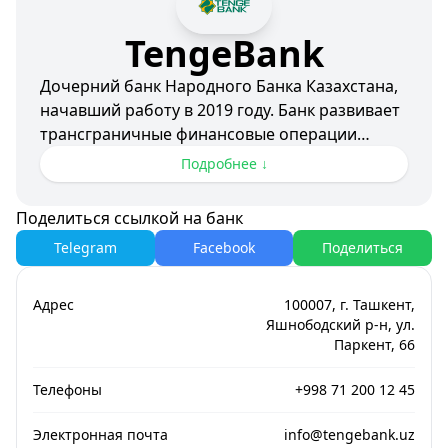
TengeBank
Дочерний банк Народного Банка Казахстана,
начавший работу в 2019 году. Банк развивает
трансграничные финансовые операции
между Узбекистаном и Казахстаном.
Подробнее ↓
Фокусные направления:
Поделиться ссылкой на банк
- Межстрановые платежи
Telegram
Facebook
Поделиться
- Корпоративный банкинг
- Розничные услуги
- Торговое финансирование
Адрес
100007, г. Ташкент,
Яшнободский р-н, ул.
Паркент, 66
Телефоны
+998 71 200 12 45
Электронная почта
info@tengebank.uz