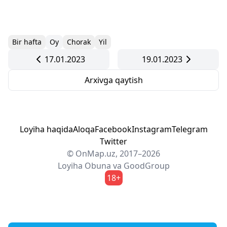
Bir hafta
Oy
Chorak
Yil
17.01.2023
19.01.2023
Arxivga qaytish
Loyiha haqida
Aloqa
Facebook
Instagram
Telegram
Twitter
© OnMap.uz, 2017–2026
Loyiha
Obuna
va
GoodGroup
18+