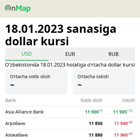
18.01.2023 sanasiga
dollar kursi
USD
EUR
RUB
Oʻzbekistonda 18.01.2023 holatiga oʻrtacha dollar kursi
O‘rtacha sotib olish
O‘rtacha sotish
~
~
Bank
Sotib olish
Sotish
+5
+15
Asia Alliance Bank
11 900
11 965
-40
Агробанк
11 850
11 940
-40
Алокабанк
11 880
11 960