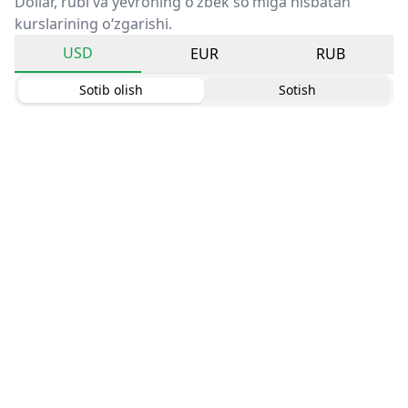
Dollar, rubl va yevroning o‘zbek so‘miga nisbatan
kurslarining o‘zgarishi.
USD
EUR
RUB
Sotib olish
Sotish