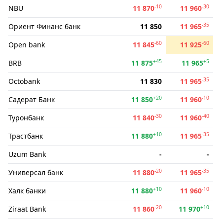
-10
-30
NBU
11 870
11 960
-35
Ориент Финанс банк
11 850
11 965
-60
-60
Open bank
11 845
11 925
+45
+5
BRB
11 875
11 965
-35
Octobank
11 830
11 965
+20
-10
Садерат Банк
11 850
11 960
-30
-40
Туронбанк
11 840
11 960
+10
-35
Трастбанк
11 880
11 965
Uzum Bank
-
-
-20
-35
Универсал банк
11 880
11 965
+10
-10
Халк банки
11 880
11 960
-20
+10
Ziraat Bank
11 860
11 970