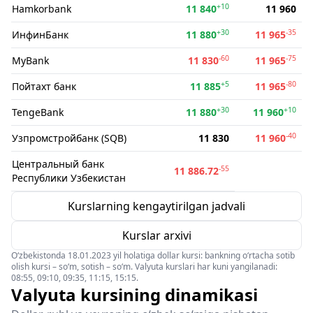
+10
Hamkorbank
11 840
11 960
+30
-35
ИнфинБанк
11 880
11 965
-60
-75
MyBank
11 830
11 965
+5
-80
Пойтахт банк
11 885
11 965
+30
+10
TengeBank
11 880
11 960
-40
Узпромстройбанк (SQB)
11 830
11 960
Центральный банк
-55
11 886.72
Республики Узбекистан
Kurslarning kengaytirilgan jadvali
Kurslar arxivi
O‘zbekistonda 18.01.2023 yil holatiga dollar kursi: bankning o‘rtacha sotib
olish kursi – so‘m, sotish – so‘m. Valyuta kurslari har kuni yangilanadi:
08:55, 09:10, 09:35, 11:15, 15:15.
Valyuta kursining dinamikasi