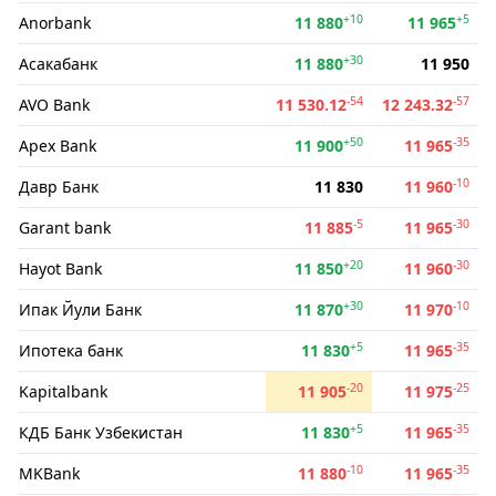
+10
+5
Anorbank
11 880
11 965
+30
Асакабанк
11 880
11 950
-54
-57
AVO Bank
11 530.12
12 243.32
+50
-35
Apex Bank
11 900
11 965
-10
Давр Банк
11 830
11 960
-5
-30
Garant bank
11 885
11 965
+20
-30
Hayot Bank
11 850
11 960
+30
-10
Ипак Йули Банк
11 870
11 970
+5
-35
Ипотека банк
11 830
11 965
-20
-25
Kapitalbank
11 905
11 975
+5
-35
КДБ Банк Узбекистан
11 830
11 965
-10
-35
MKBank
11 880
11 965