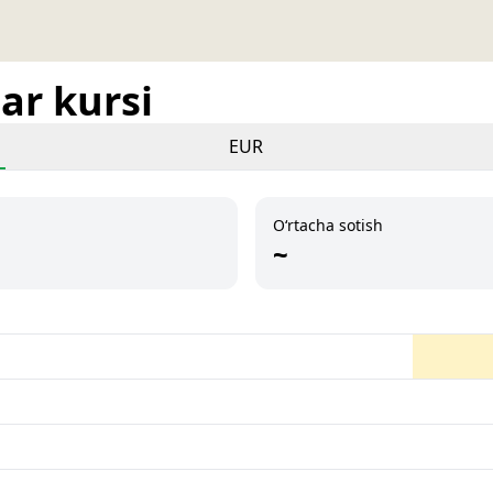
ar kursi
EUR
O‘rtacha sotish
~