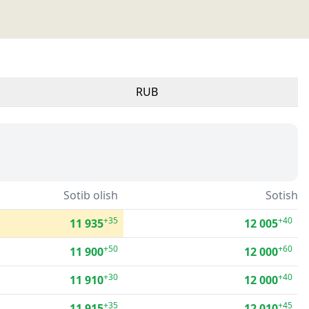
RUB
Sotib olish
Sotish
+35
+40
11 935
12 005
+50
+60
11 900
12 000
+30
+40
11 910
12 000
+35
+45
11 915
12 010