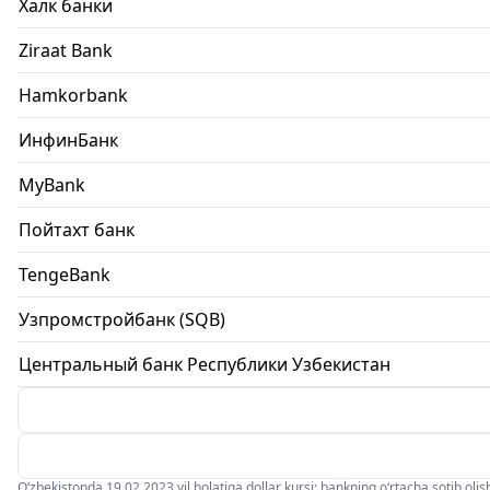
Халк банки
Ziraat Bank
Hamkorbank
ИнфинБанк
MyBank
Пойтахт банк
TengeBank
Узпромстройбанк (SQB)
Центральный банк Республики Узбекистан
O‘zbekistonda 19.02.2023 yil holatiga dollar kursi: bankning o‘rtacha sotib olish