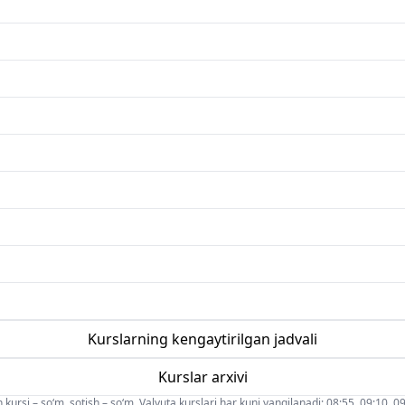
Kurslarning kengaytirilgan jadvali
Kurslar arxivi
 kursi – so‘m, sotish – so‘m. Valyuta kurslari har kuni yangilanadi: 08:55, 09:10, 09