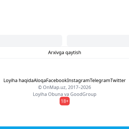
Arxivga qaytish
Loyiha haqida
Aloqa
Facebook
Instagram
Telegram
Twitter
© OnMap.uz, 2017–2026
Loyiha
Obuna
va
GoodGroup
18+