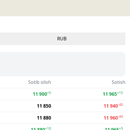
RUB
Sotib olish
Sotish
+5
+15
11 900
11 965
-40
11 850
11 940
-40
11 880
11 960
+10
+5
11 880
11 965