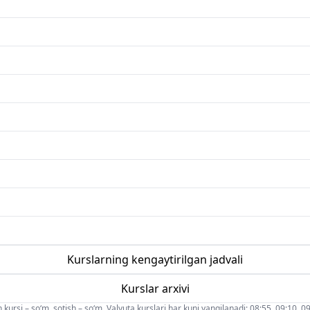
Kurslarning kengaytirilgan jadvali
Kurslar arxivi
 kursi – so‘m, sotish – so‘m. Valyuta kurslari har kuni yangilanadi: 08:55, 09:10, 09