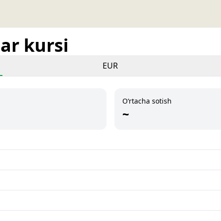
ar kursi
EUR
O‘rtacha sotish
~