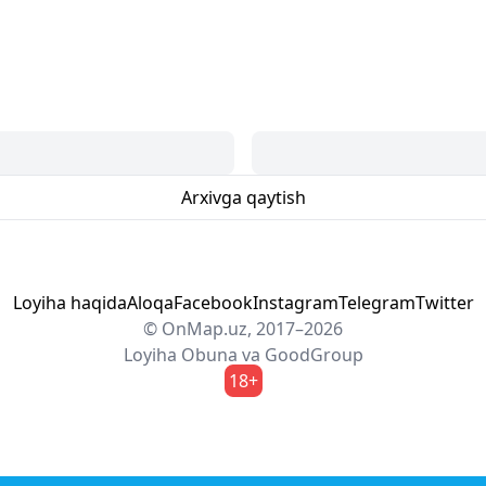
Arxivga qaytish
Loyiha haqida
Aloqa
Facebook
Instagram
Telegram
Twitter
© OnMap.uz, 2017–2026
Loyiha
Obuna
va
GoodGroup
18+