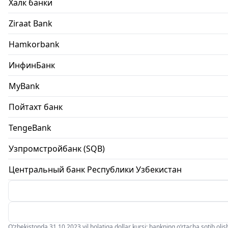
Халк банки
Ziraat Bank
Hamkorbank
ИнфинБанк
MyBank
Пойтахт банк
TengeBank
Узпромстройбанк (SQB)
Центральный банк Республики Узбекистан
O‘zbekistonda 31.10.2023 yil holatiga dollar kursi: bankning o‘rtacha sotib olish