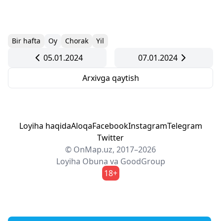
Bir hafta
Oy
Chorak
Yil
05.01.2024
07.01.2024
Arxivga qaytish
Loyiha haqida
Aloqa
Facebook
Instagram
Telegram
Twitter
© OnMap.uz, 2017–2026
Loyiha
Obuna
va
GoodGroup
18+