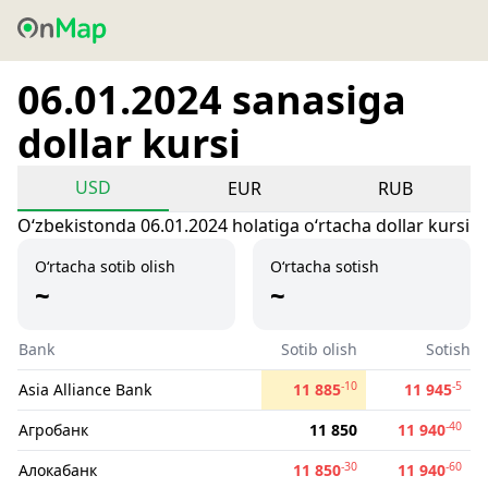
06.01.2024 sanasiga
dollar kursi
USD
EUR
RUB
Oʻzbekistonda 06.01.2024 holatiga oʻrtacha dollar kursi
O‘rtacha sotib olish
O‘rtacha sotish
~
~
Bank
Sotib olish
Sotish
-10
-5
Asia Alliance Bank
11 885
11 945
-40
Агробанк
11 850
11 940
-30
-60
Алокабанк
11 850
11 940