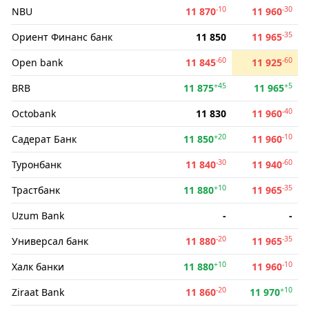
-10
-30
NBU
11 870
11 960
-35
Ориент Финанс банк
11 850
11 965
-60
-60
Open bank
11 845
11 925
+45
+5
BRB
11 875
11 965
-40
Octobank
11 830
11 960
+20
-10
Садерат Банк
11 850
11 960
-30
-60
Туронбанк
11 840
11 940
+10
-35
Трастбанк
11 880
11 965
Uzum Bank
-
-
-20
-35
Универсал банк
11 880
11 965
+10
-10
Халк банки
11 880
11 960
-20
+10
Ziraat Bank
11 860
11 970