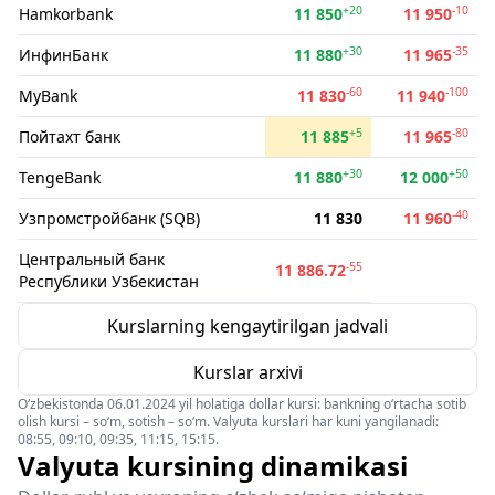
+20
-10
Hamkorbank
11 850
11 950
+30
-35
ИнфинБанк
11 880
11 965
-60
-100
MyBank
11 830
11 940
+5
-80
Пойтахт банк
11 885
11 965
+30
+50
TengeBank
11 880
12 000
-40
Узпромстройбанк (SQB)
11 830
11 960
Центральный банк
-55
11 886.72
Республики Узбекистан
Kurslarning kengaytirilgan jadvali
Kurslar arxivi
O‘zbekistonda 06.01.2024 yil holatiga dollar kursi: bankning o‘rtacha sotib
olish kursi – so‘m, sotish – so‘m. Valyuta kurslari har kuni yangilanadi:
08:55, 09:10, 09:35, 11:15, 15:15.
Valyuta kursining dinamikasi