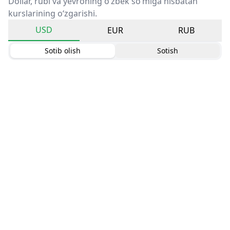
Dollar, rubl va yevroning o‘zbek so‘miga nisbatan
kurslarining o‘zgarishi.
USD
EUR
RUB
Sotib olish
Sotish