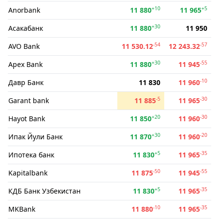
+10
+5
Anorbank
11 880
11 965
+30
Асакабанк
11 880
11 950
-54
-57
AVO Bank
11 530.12
12 243.32
+30
-55
Apex Bank
11 880
11 945
-10
Давр Банк
11 830
11 960
-5
-30
Garant bank
11 885
11 965
+20
-30
Hayot Bank
11 850
11 960
+30
-20
Ипак Йули Банк
11 870
11 960
+5
-35
Ипотека банк
11 830
11 965
-50
-55
Kapitalbank
11 875
11 945
+5
-35
КДБ Банк Узбекистан
11 830
11 965
-10
-35
MKBank
11 880
11 965