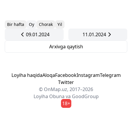
Bir hafta
Oy
Chorak
Yil
09.01.2024
11.01.2024
Arxivga qaytish
Loyiha haqida
Aloqa
Facebook
Instagram
Telegram
Twitter
© OnMap.uz, 2017–2026
Loyiha
Obuna
va
GoodGroup
18+