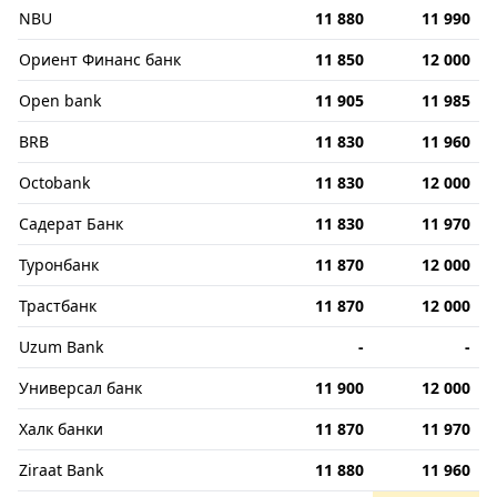
NBU
11 880
11 990
Ориент Финанс банк
11 850
12 000
Open bank
11 905
11 985
BRB
11 830
11 960
Octobank
11 830
12 000
Садерат Банк
11 830
11 970
Туронбанк
11 870
12 000
Трастбанк
11 870
12 000
Uzum Bank
-
-
Универсал банк
11 900
12 000
Халк банки
11 870
11 970
Ziraat Bank
11 880
11 960