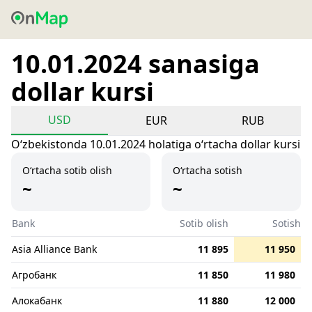
10.01.2024 sanasiga
dollar kursi
USD
EUR
RUB
Oʻzbekistonda 10.01.2024 holatiga oʻrtacha dollar kursi
O‘rtacha sotib olish
O‘rtacha sotish
~
~
Bank
Sotib olish
Sotish
Asia Alliance Bank
11 895
11 950
Агробанк
11 850
11 980
Алокабанк
11 880
12 000