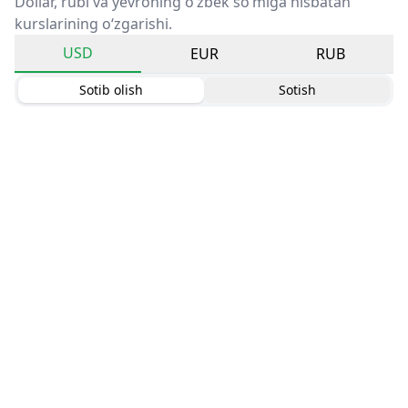
Dollar, rubl va yevroning o‘zbek so‘miga nisbatan
kurslarining o‘zgarishi.
USD
EUR
RUB
Sotib olish
Sotish