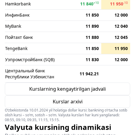
+10
-10
Hamkorbank
11 840
11 950
ИнфинБанк
11 850
12 000
MyBank
11 890
12 040
Пойтахт банк
11 880
12 045
TengeBank
11 850
11 950
Узпромстройбанк (SQB)
11 830
12 000
Центральный банк
11 942.21
Республики Узбекистан
Kurslarning kengaytirilgan jadvali
Kurslar arxivi
O‘zbekistonda 10.01.2024 yil holatiga dollar kursi: bankning o‘rtacha sotib
olish kursi – so‘m, sotish – so‘m. Valyuta kurslari har kuni yangilanadi:
08:55, 09:10, 09:35, 11:15, 15:15.
Valyuta kursining dinamikasi