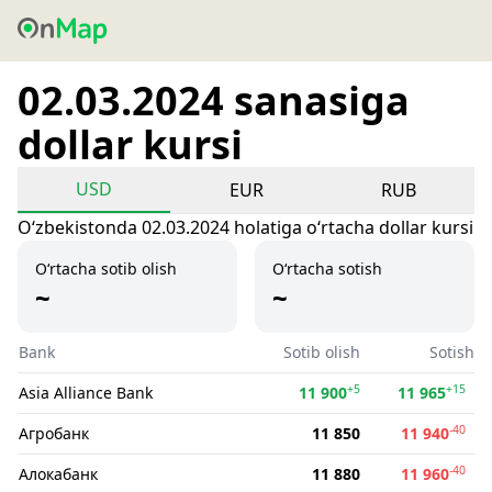
02.03.2024 sanasiga
dollar kursi
USD
EUR
RUB
Oʻzbekistonda 02.03.2024 holatiga oʻrtacha dollar kursi
O‘rtacha sotib olish
O‘rtacha sotish
~
~
Bank
Sotib olish
Sotish
+5
+15
Asia Alliance Bank
11 900
11 965
-40
Агробанк
11 850
11 940
-40
Алокабанк
11 880
11 960