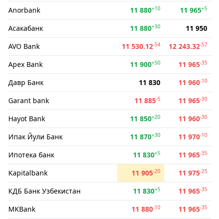
+10
+5
Anorbank
11 880
11 965
+30
Асакабанк
11 880
11 950
-54
-57
AVO Bank
11 530.12
12 243.32
+50
-35
Apex Bank
11 900
11 965
-10
Давр Банк
11 830
11 960
-5
-30
Garant bank
11 885
11 965
+20
-30
Hayot Bank
11 850
11 960
+30
-10
Ипак Йули Банк
11 870
11 970
+5
-35
Ипотека банк
11 830
11 965
-20
-25
Kapitalbank
11 905
11 975
+5
-35
КДБ Банк Узбекистан
11 830
11 965
-10
-35
MKBank
11 880
11 965