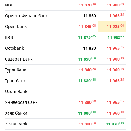
-10
-30
NBU
11 870
11 960
-35
Ориент Финанс банк
11 850
11 965
-60
-60
Open bank
11 845
11 925
+45
+5
BRB
11 875
11 965
-35
Octobank
11 830
11 965
+20
-10
Садерат Банк
11 850
11 960
-30
-40
Туронбанк
11 840
11 960
+10
-35
Трастбанк
11 880
11 965
Uzum Bank
-
-
-20
-35
Универсал банк
11 880
11 965
+10
-10
Халк банки
11 880
11 960
-20
+10
Ziraat Bank
11 860
11 970