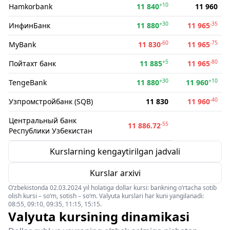
+10
Hamkorbank
11 840
11 960
+30
-35
ИнфинБанк
11 880
11 965
-60
-75
MyBank
11 830
11 965
+5
-80
Пойтахт банк
11 885
11 965
+30
+10
TengeBank
11 880
11 960
-40
Узпромстройбанк (SQB)
11 830
11 960
Центральный банк
-55
11 886.72
Республики Узбекистан
Kurslarning kengaytirilgan jadvali
Kurslar arxivi
O‘zbekistonda 02.03.2024 yil holatiga dollar kursi: bankning o‘rtacha sotib
olish kursi – so‘m, sotish – so‘m. Valyuta kurslari har kuni yangilanadi:
08:55, 09:10, 09:35, 11:15, 15:15.
Valyuta kursining dinamikasi