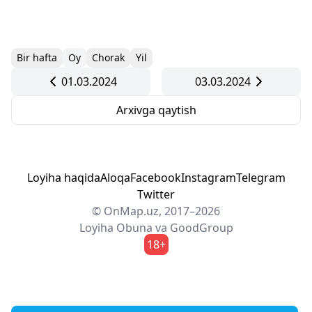
Bir hafta
Oy
Chorak
Yil
01.03.2024
03.03.2024
Arxivga qaytish
Loyiha haqida
Aloqa
Facebook
Instagram
Telegram
Twitter
© OnMap.uz, 2017–2026
Loyiha
Obuna
va
GoodGroup
18+