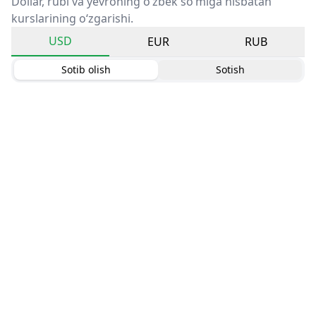
Dollar, rubl va yevroning o‘zbek so‘miga nisbatan
kurslarining o‘zgarishi.
USD
EUR
RUB
Sotib olish
Sotish