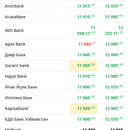
+35
+45
Anorbank
11 915
12 010
+30
+50
Асакабанк
11 910
12 000
11
12
AVO Bank
+28
+30
558.17
273.11
-20
+35
Apex Bank
11 880
12 000
+30
+40
Давр Банк
11 860
12 000
+50
+40
Garant bank
11 935
12 005
+60
+40
Hayot Bank
11 910
12 000
+20
+40
Ипак Йули Банк
11 890
12 010
+30
+40
Ипотека банк
11 860
12 005
+30
+30
Kapitalbank
11 935
12 005
+60
+45
КДБ Банк Узбекистан
11 890
12 010
MKBank
11 880
11 965