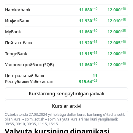
+40
+40
Hamkorbank
11 880
12 000
+50
+45
ИнфинБанк
11 930
12 010
+30
+35
MyBank
11 860
12 000
+35
+40
Пойтахт банк
11 920
12 005
+35
+40
TengeBank
11 915
12 000
+30
+40
Узпромстройбанк (SQB)
11 860
12 000
Центральный банк
11
+29
Республики Узбекистан
915.64
Kurslarning kengaytirilgan jadvali
Kurslar arxivi
O‘zbekistonda 27.03.2024 yil holatiga dollar kursi: bankning o‘rtacha sotib
olish kursi – so‘m, sotish – so‘m. Valyuta kurslari har kuni yangilanadi:
08:55, 09:10, 09:35, 11:15, 15:15.
Valyuta kursining dinamikasi