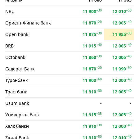
+30
+50
NBU
11 900
12 010
+20
+40
Ориент Финанс банк
11 870
12 005
+30
+30
Open bank
11 875
11 955
+40
+40
BRB
11 915
12 005
+30
+40
Octobank
11 860
12 005
+20
+30
Садерат Банк
11 870
11 990
+60
+40
Туронбанк
11 900
12 000
+30
+40
Трастбанк
11 910
12 005
Uzum Bank
-
-
+35
+40
Универсал банк
11 915
12 005
+30
+40
Халк банки
11 910
12 000
+50
+40
Ziraat Bank
11 910
12 010