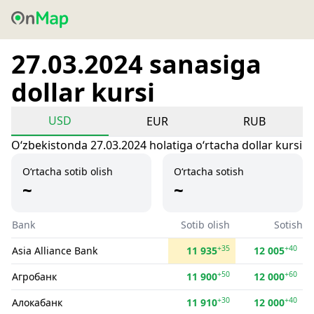
27.03.2024 sanasiga
dollar kursi
USD
EUR
RUB
Oʻzbekistonda 27.03.2024 holatiga oʻrtacha dollar kursi
O‘rtacha sotib olish
O‘rtacha sotish
~
~
Bank
Sotib olish
Sotish
+35
+40
Asia Alliance Bank
11 935
12 005
+50
+60
Агробанк
11 900
12 000
+30
+40
Алокабанк
11 910
12 000