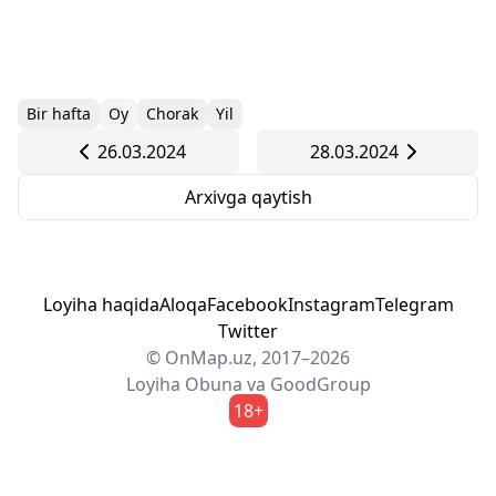
Bir hafta
Oy
Chorak
Yil
26.03.2024
28.03.2024
Arxivga qaytish
Loyiha haqida
Aloqa
Facebook
Instagram
Telegram
Twitter
© OnMap.uz, 2017–2026
Loyiha
Obuna
va
GoodGroup
18+