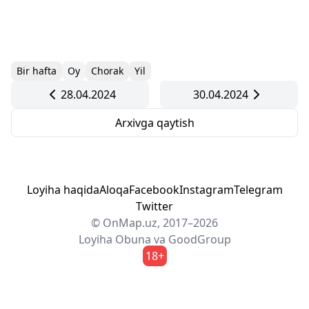
Bir hafta
Oy
Chorak
Yil
28.04.2024
30.04.2024
Arxivga qaytish
Loyiha haqida
Aloqa
Facebook
Instagram
Telegram
Twitter
© OnMap.uz, 2017–2026
Loyiha
Obuna
va
GoodGroup
18+