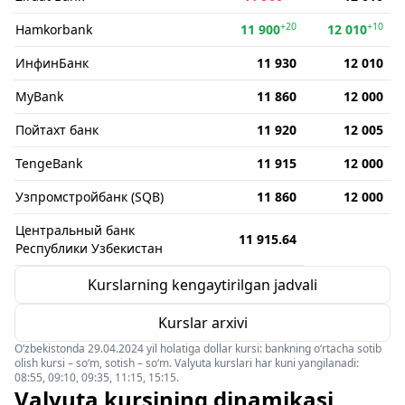
+20
+10
Hamkorbank
11 900
12 010
ИнфинБанк
11 930
12 010
MyBank
11 860
12 000
Пойтахт банк
11 920
12 005
TengeBank
11 915
12 000
Узпромстройбанк (SQB)
11 860
12 000
Центральный банк
11 915.64
Республики Узбекистан
Kurslarning kengaytirilgan jadvali
Kurslar arxivi
O‘zbekistonda 29.04.2024 yil holatiga dollar kursi: bankning o‘rtacha sotib
olish kursi – so‘m, sotish – so‘m. Valyuta kurslari har kuni yangilanadi:
08:55, 09:10, 09:35, 11:15, 15:15.
Valyuta kursining dinamikasi