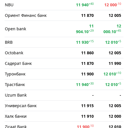
+40
-10
NBU
11 940
12 000
Ориент Финанс банк
11 870
12 005
11
12
Open bank
+29
+45
904.10
000.10
+15
+5
BRB
11 930
12 010
Octobank
11 860
12 005
Садерат Банк
11 870
11 990
+10
Туронбанк
11 900
12 010
+30
+5
Трастбанк
11 940
12 010
Uzum Bank
-
-
Универсал банк
11 915
12 005
Халк банки
11 910
12 000
-10
Ziraat Bank
11 900
12 010