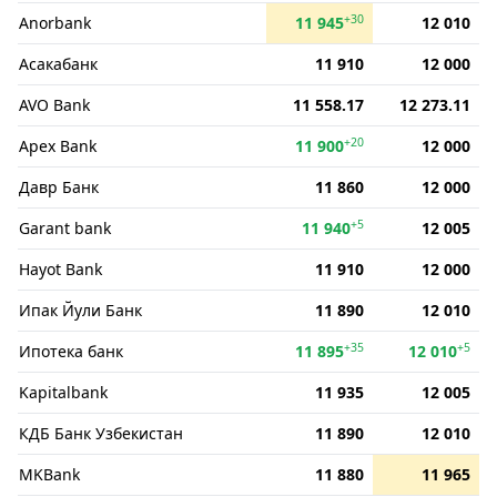
+30
Anorbank
11 945
12 010
Асакабанк
11 910
12 000
AVO Bank
11 558.17
12 273.11
+20
Apex Bank
11 900
12 000
Давр Банк
11 860
12 000
+5
Garant bank
11 940
12 005
Hayot Bank
11 910
12 000
Ипак Йули Банк
11 890
12 010
+35
+5
Ипотека банк
11 895
12 010
Kapitalbank
11 935
12 005
КДБ Банк Узбекистан
11 890
12 010
MKBank
11 880
11 965