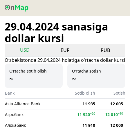
29.04.2024 sanasiga
dollar kursi
USD
EUR
RUB
Oʻzbekistonda 29.04.2024 holatiga oʻrtacha dollar kursi
O‘rtacha sotib olish
O‘rtacha sotish
~
~
Bank
Sotib olish
Sotish
Asia Alliance Bank
11 935
12 005
+20
+10
Агробанк
11 920
12 010
Алокабанк
11 910
12 000