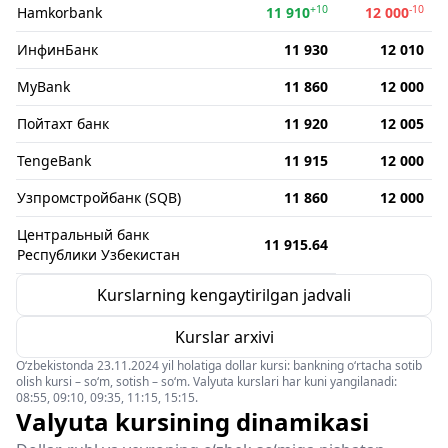
+10
-10
Hamkorbank
11 910
12 000
ИнфинБанк
11 930
12 010
MyBank
11 860
12 000
Пойтахт банк
11 920
12 005
TengeBank
11 915
12 000
Узпромстройбанк (SQB)
11 860
12 000
Центральный банк
11 915.64
Республики Узбекистан
Kurslarning kengaytirilgan jadvali
Kurslar arxivi
O‘zbekistonda 23.11.2024 yil holatiga dollar kursi: bankning o‘rtacha sotib
olish kursi – so‘m, sotish – so‘m. Valyuta kurslari har kuni yangilanadi:
08:55, 09:10, 09:35, 11:15, 15:15.
Valyuta kursining dinamikasi