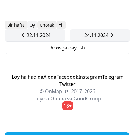
Bir hafta
Oy
Chorak
Yil
22.11.2024
24.11.2024
Arxivga qaytish
Loyiha haqida
Aloqa
Facebook
Instagram
Telegram
Twitter
© OnMap.uz, 2017–2026
Loyiha
Obuna
va
GoodGroup
18+