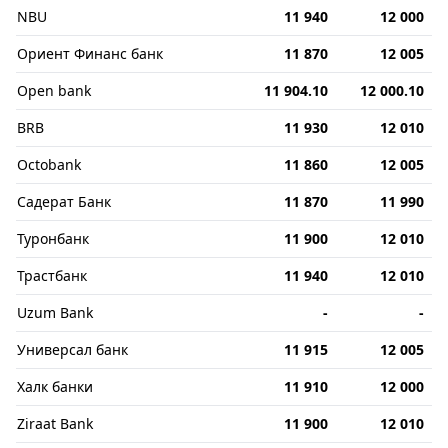
NBU
11 940
12 000
Ориент Финанс банк
11 870
12 005
Open bank
11 904.10
12 000.10
BRB
11 930
12 010
Octobank
11 860
12 005
Садерат Банк
11 870
11 990
Туронбанк
11 900
12 010
Трастбанк
11 940
12 010
Uzum Bank
-
-
Универсал банк
11 915
12 005
Халк банки
11 910
12 000
Ziraat Bank
11 900
12 010