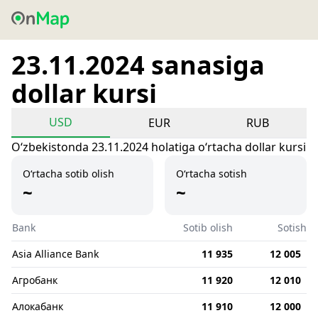
23.11.2024 sanasiga
dollar kursi
USD
EUR
RUB
Oʻzbekistonda 23.11.2024 holatiga oʻrtacha dollar kursi
O‘rtacha sotib olish
O‘rtacha sotish
~
~
Bank
Sotib olish
Sotish
Asia Alliance Bank
11 935
12 005
Агробанк
11 920
12 010
Алокабанк
11 910
12 000