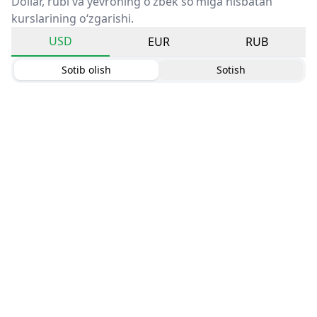
Dollar, rubl va yevroning o‘zbek so‘miga nisbatan
kurslarining o‘zgarishi.
USD
EUR
RUB
Sotib olish
Sotish