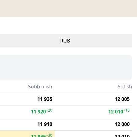
RUB
Sotib olish
Sotish
11 935
12 005
+20
+10
11 920
12 010
11 910
12 000
+30
11 945
12 010