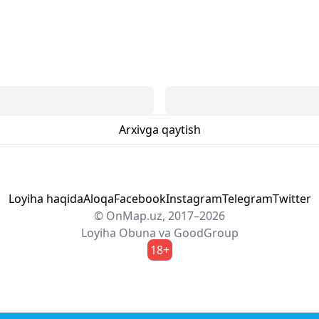
Arxivga qaytish
Loyiha haqida
Aloqa
Facebook
Instagram
Telegram
Twitter
© OnMap.uz, 2017–2026
Loyiha
Obuna
va
GoodGroup
18+