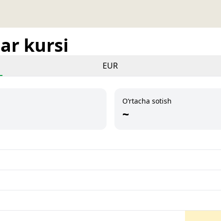
ar kursi
EUR
O‘rtacha sotish
~