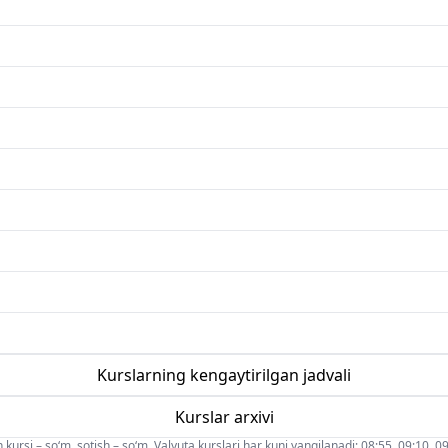
Kurslarning kengaytirilgan jadvali
Kurslar arxivi
 kursi – so‘m, sotish – so‘m. Valyuta kurslari har kuni yangilanadi: 08:55, 09:10, 09