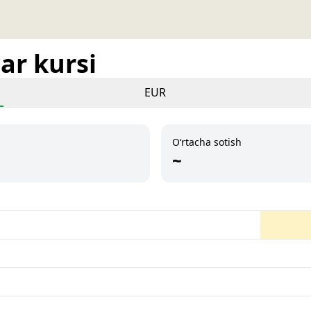
ar kursi
EUR
O‘rtacha sotish
~