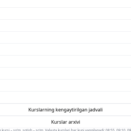
Kurslarning kengaytirilgan jadvali
Kurslar arxivi
 kursi – so‘m, sotish – so‘m. Valyuta kurslari har kuni yangilanadi: 08:55, 09:10, 09