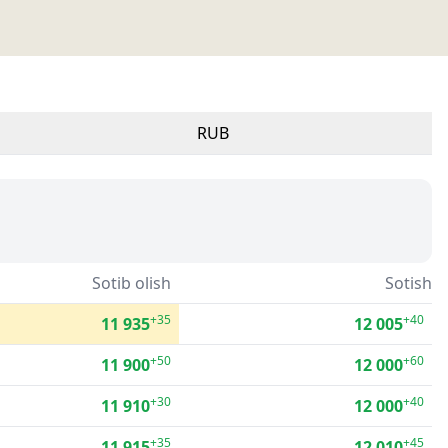
RUB
Sotib olish
Sotish
+35
+40
11 935
12 005
+50
+60
11 900
12 000
+30
+40
11 910
12 000
+35
+45
11 915
12 010