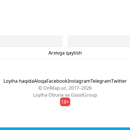
Arxivga qaytish
Loyiha haqida
Aloqa
Facebook
Instagram
Telegram
Twitter
© OnMap.uz, 2017–2026
Loyiha
Obuna
va
GoodGroup
18+