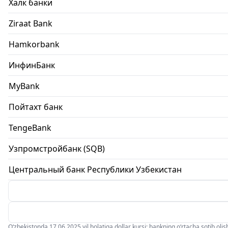
Халк банки
Ziraat Bank
Hamkorbank
ИнфинБанк
MyBank
Пойтахт банк
TengeBank
Узпромстройбанк (SQB)
Центральный банк Республики Узбекистан
O‘zbekistonda 17.06.2025 yil holatiga dollar kursi: bankning o‘rtacha sotib olish