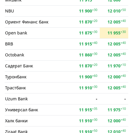
+30
+50
NBU
11 900
12 010
+20
+40
Ориент Финанс банк
11 870
12 005
+30
+30
Open bank
11 875
11 955
+40
+40
BRB
11 915
12 005
+30
+40
Octobank
11 860
12 005
+20
+10
Садерат Банк
11 870
11 970
+60
+40
Туронбанк
11 900
12 000
+30
+40
Трастбанк
11 910
12 005
Uzum Bank
-
-
+35
+10
Универсал банк
11 915
11 975
+30
+40
Халк банки
11 910
12 000
+50
+40
Ziraat Bank
11 910
12 010