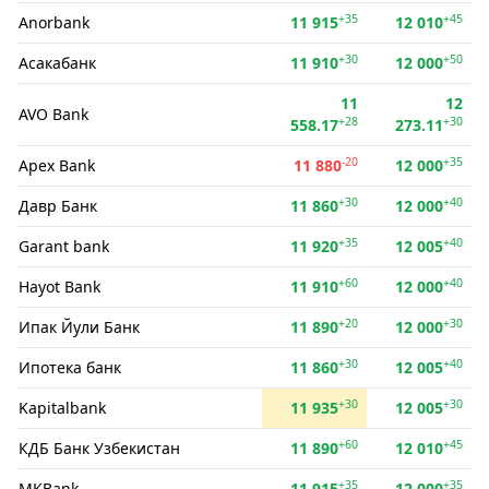
+35
+45
Anorbank
11 915
12 010
+30
+50
Асакабанк
11 910
12 000
11
12
AVO Bank
+28
+30
558.17
273.11
-20
+35
Apex Bank
11 880
12 000
+30
+40
Давр Банк
11 860
12 000
+35
+40
Garant bank
11 920
12 005
+60
+40
Hayot Bank
11 910
12 000
+20
+30
Ипак Йули Банк
11 890
12 000
+30
+40
Ипотека банк
11 860
12 005
+30
+30
Kapitalbank
11 935
12 005
+60
+45
КДБ Банк Узбекистан
11 890
12 010
+35
+35
MKBank
11 915
12 000