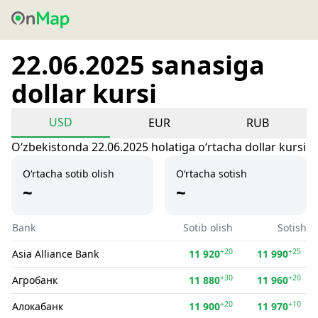
22.06.2025 sanasiga
dollar kursi
USD
EUR
RUB
Oʻzbekistonda 22.06.2025 holatiga oʻrtacha dollar kursi
O‘rtacha sotib olish
O‘rtacha sotish
~
~
Bank
Sotib olish
Sotish
+20
+25
Asia Alliance Bank
11 920
11 990
+30
+20
Агробанк
11 880
11 960
+20
+10
Алокабанк
11 900
11 970