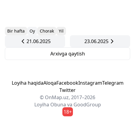
Bir hafta
Oy
Chorak
Yil
21.06.2025
23.06.2025
Arxivga qaytish
Loyiha haqida
Aloqa
Facebook
Instagram
Telegram
Twitter
© OnMap.uz, 2017–2026
Loyiha
Obuna
va
GoodGroup
18+