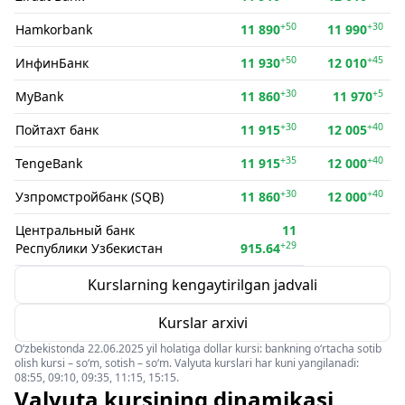
+50
+30
Hamkorbank
11 890
11 990
+50
+45
ИнфинБанк
11 930
12 010
+30
+5
MyBank
11 860
11 970
+30
+40
Пойтахт банк
11 915
12 005
+35
+40
TengeBank
11 915
12 000
+30
+40
Узпромстройбанк (SQB)
11 860
12 000
Центральный банк
11
+29
Республики Узбекистан
915.64
Kurslarning kengaytirilgan jadvali
Kurslar arxivi
O‘zbekistonda 22.06.2025 yil holatiga dollar kursi: bankning o‘rtacha sotib
olish kursi – so‘m, sotish – so‘m. Valyuta kurslari har kuni yangilanadi:
08:55, 09:10, 09:35, 11:15, 15:15.
Valyuta kursining dinamikasi