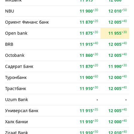
+30
+50
NBU
11 900
12 010
+20
+40
Ориент Финанс банк
11 870
12 005
+30
+30
Open bank
11 875
11 955
+40
+40
BRB
11 915
12 005
+30
+40
Octobank
11 860
12 005
+20
+30
Садерат Банк
11 870
11 990
+60
+40
Туронбанк
11 900
12 000
+30
+40
Трастбанк
11 910
12 005
Uzum Bank
-
-
+35
+40
Универсал банк
11 915
12 005
+30
+40
Халк банки
11 910
12 000
+50
+40
Ziraat Bank
11 910
12 010