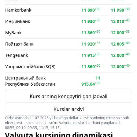
+50
+30
Hamkorbank
11 890
11 990
+50
+45
ИнфинБанк
11 930
12 010
+30
+35
MyBank
11 860
12 000
+35
+40
Пойтахт банк
11 920
12 005
+35
+40
TengeBank
11 915
12 000
+30
+40
Узпромстройбанк (SQB)
11 860
12 000
Центральный банк
11
+29
Республики Узбекистан
915.64
Kurslarning kengaytirilgan jadvali
Kurslar arxivi
O‘zbekistonda 11.07.2025 yil holatiga dollar kursi: bankning o‘rtacha sotib
olish kursi – so‘m, sotish – so‘m. Valyuta kurslari har kuni yangilanadi:
08:55, 09:10, 09:35, 11:15, 15:15.
Valyuta kursining dinamikasi