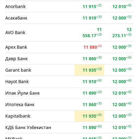
+35
+45
Anorbank
11 915
12 010
+30
+50
Асакабанк
11 910
12 000
11
12
AVO Bank
+28
+30
558.17
273.11
-20
+35
Apex Bank
11 880
12 000
+30
+40
Давр Банк
11 860
12 000
+50
+40
Garant bank
11 935
12 005
+60
+40
Hayot Bank
11 910
12 000
+20
+40
Ипак Йули Банк
11 890
12 010
+30
+40
Ипотека банк
11 860
12 005
+30
+30
Kapitalbank
11 935
12 005
+60
+45
КДБ Банк Узбекистан
11 890
12 010
+35
+35
MKBank
11 915
12 000