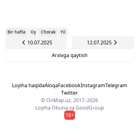
Bir hafta
Oy
Chorak
Yil
10.07.2025
12.07.2025
Arxivga qaytish
Loyiha haqida
Aloqa
Facebook
Instagram
Telegram
Twitter
© OnMap.uz, 2017–2026
Loyiha
Obuna
va
GoodGroup
18+