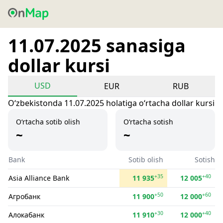
11.07.2025 sanasiga
dollar kursi
USD
EUR
RUB
Oʻzbekistonda 11.07.2025 holatiga oʻrtacha dollar kursi
O‘rtacha sotib olish
O‘rtacha sotish
~
~
Bank
Sotib olish
Sotish
+35
+40
Asia Alliance Bank
11 935
12 005
+50
+60
Агробанк
11 900
12 000
+30
+40
Алокабанк
11 910
12 000