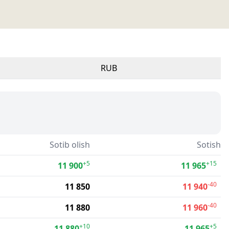
RUB
Sotib olish
Sotish
+5
+15
11 900
11 965
-40
11 850
11 940
-40
11 880
11 960
+10
+5
11 880
11 965