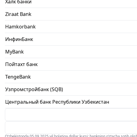
Халк банки
Ziraat Bank
Hamkorbank
ИнфинБанк
MyBank
Пойтахт банк
TengeBank
Узпромстройбанк (SQB)
Центральный банк Республики Узбекистан
O‘zbekistonda 05.09.2025 yil holatiga dollar kursi: bankning o‘rtacha sotib olish