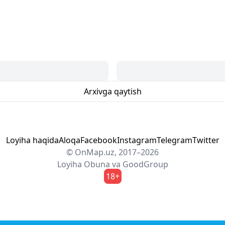
Arxivga qaytish
Loyiha haqida
Aloqa
Facebook
Instagram
Telegram
Twitter
© OnMap.uz, 2017–2026
Loyiha
Obuna
va
GoodGroup
18+