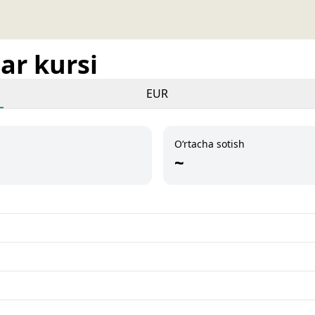
ar kursi
EUR
O‘rtacha sotish
~