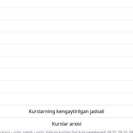
Kurslarning kengaytirilgan jadvali
Kurslar arxivi
 kursi – so‘m, sotish – so‘m. Valyuta kurslari har kuni yangilanadi: 08:55, 09:10, 09