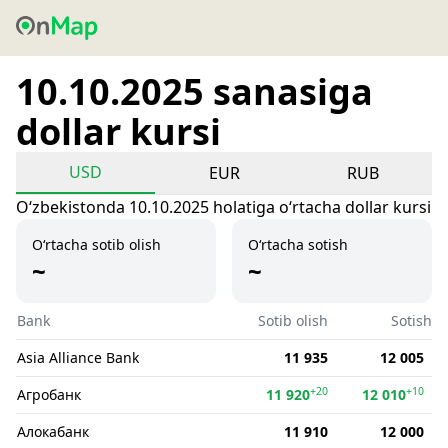
10.10.2025 sanasiga
dollar kursi
USD
EUR
RUB
Oʻzbekistonda 10.10.2025 holatiga oʻrtacha dollar kursi
O‘rtacha sotib olish
O‘rtacha sotish
~
~
Bank
Sotib olish
Sotish
Asia Alliance Bank
11 935
12 005
+20
+10
Агробанк
11 920
12 010
Алокабанк
11 910
12 000