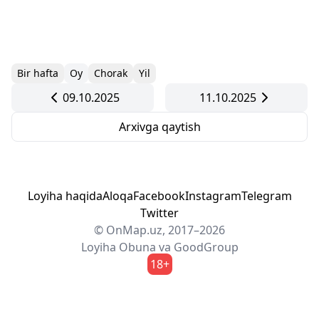
Bir hafta
Oy
Chorak
Yil
09.10.2025
11.10.2025
Arxivga qaytish
Loyiha haqida
Aloqa
Facebook
Instagram
Telegram
Twitter
© OnMap.uz, 2017–2026
Loyiha
Obuna
va
GoodGroup
18+