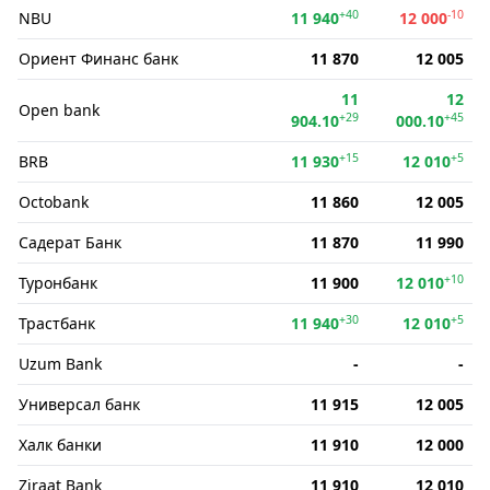
+40
-10
NBU
11 940
12 000
Ориент Финанс банк
11 870
12 005
11
12
Open bank
+29
+45
904.10
000.10
+15
+5
BRB
11 930
12 010
Octobank
11 860
12 005
Садерат Банк
11 870
11 990
+10
Туронбанк
11 900
12 010
+30
+5
Трастбанк
11 940
12 010
Uzum Bank
-
-
Универсал банк
11 915
12 005
Халк банки
11 910
12 000
Ziraat Bank
11 910
12 010