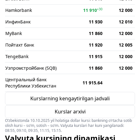
+30
Hamkorbank
11 910
12 000
ИнфинБанк
11 930
12 010
MyBank
11 860
12 000
Пойтахт банк
11 920
12 005
TengeBank
11 915
12 000
Узпромстройбанк (SQB)
11 860
12 000
Центральный банк
11 915.64
Республики Узбекистан
Kurslarning kengaytirilgan jadvali
Kurslar arxivi
O‘zbekistonda 10.10.2025 yil holatiga dollar kursi: bankning o‘rtacha sotib
olish kursi – so‘m, sotish – so‘m. Valyuta kurslari har kuni yangilanadi:
08:55, 09:10, 09:35, 11:15, 15:15.
Valyuta kursining dinamikasi