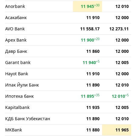
+30
Anorbank
11 945
12 010
Асакабанк
11 910
12 000
AVO Bank
11 558.17
12 273.11
+20
Apex Bank
11 900
12 000
Давр Банк
11 860
12 000
+5
Garant bank
11 940
12 005
Hayot Bank
11 910
12 000
Ипак Йули Банк
11 890
12 010
+35
+5
Ипотека банк
11 895
12 010
Kapitalbank
11 935
12 005
КДБ Банк Узбекистан
11 890
12 010
MKBank
11 880
11 965