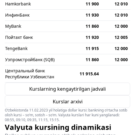
Hamkorbank
11 900
12 010
ИнфинБанк
11 930
12 010
MyBank
11 860
12 000
Пойтахт банк
11 920
12 005
TengeBank
11 915
12 000
Узпромстройбанк (SQB)
11 860
12 000
Центральный банк
11 915.64
Республики Узбекистан
Kurslarning kengaytirilgan jadvali
Kurslar arxivi
O‘zbekistonda 11.02.2023 yil holatiga dollar kursi: bankning o‘rtacha sotib
olish kursi – so‘m, sotish – so‘m. Valyuta kurslari har kuni yangilanadi:
08:55, 09:10, 09:35, 11:15, 15:15.
Valyuta kursining dinamikasi