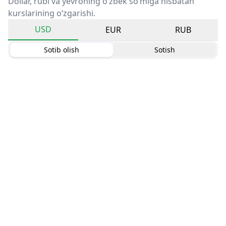
Dollar, rubl va yevroning o‘zbek so‘miga nisbatan
kurslarining o‘zgarishi.
USD
EUR
RUB
Sotib olish
Sotish