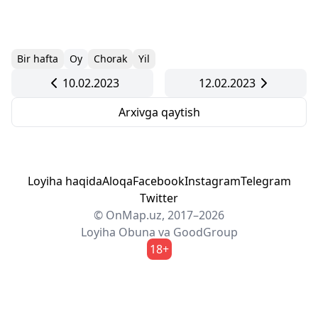
Bir hafta
Oy
Chorak
Yil
10.02.2023
12.02.2023
Arxivga qaytish
Loyiha haqida
Aloqa
Facebook
Instagram
Telegram
Twitter
© OnMap.uz, 2017–2026
Loyiha
Obuna
va
GoodGroup
18+