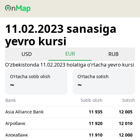
11.02.2023 sanasiga
yevro kursi
EUR
USD
RUB
Oʻzbekistonda 11.02.2023 holatiga oʻrtacha yevro kursi
O‘rtacha sotib olish
O‘rtacha sotish
~
~
Bank
Sotib olish
Sotish
Asia Alliance Bank
11 935
12 005
Агробанк
11 920
12 010
Алокабанк
11 910
12 000