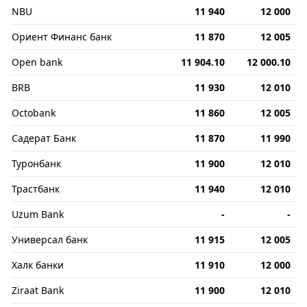
NBU
11 940
12 000
Ориент Финанс банк
11 870
12 005
Open bank
11 904.10
12 000.10
BRB
11 930
12 010
Octobank
11 860
12 005
Садерат Банк
11 870
11 990
Туронбанк
11 900
12 010
Трастбанк
11 940
12 010
Uzum Bank
-
-
Универсал банк
11 915
12 005
Халк банки
11 910
12 000
Ziraat Bank
11 900
12 010