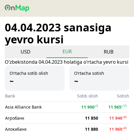
04.04.2023 sanasiga
yevro kursi
EUR
USD
RUB
Oʻzbekistonda 04.04.2023 holatiga oʻrtacha yevro kursi
O‘rtacha sotib olish
O‘rtacha sotish
~
~
Bank
Sotib olish
Sotish
+5
+15
Asia Alliance Bank
11 900
11 965
-40
Агробанк
11 850
11 940
-40
Алокабанк
11 880
11 960