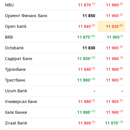
-10
-30
NBU
11 870
11 960
-35
Ориент Финанс банк
11 850
11 965
-60
-60
Open bank
11 845
11 925
+45
+5
BRB
11 875
11 965
-35
Octobank
11 830
11 965
+20
-10
Садерат Банк
11 850
11 960
-30
-40
Туронбанк
11 840
11 960
+10
-35
Трастбанк
11 880
11 965
Uzum Bank
-
-
-20
-35
Универсал банк
11 880
11 965
+10
-10
Халк банки
11 880
11 960
-20
+10
Ziraat Bank
11 860
11 970