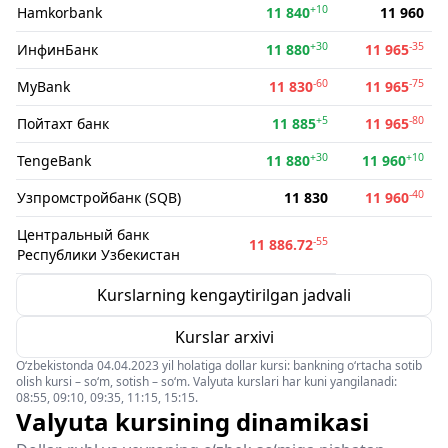
+10
Hamkorbank
11 840
11 960
+30
-35
ИнфинБанк
11 880
11 965
-60
-75
MyBank
11 830
11 965
+5
-80
Пойтахт банк
11 885
11 965
+30
+10
TengeBank
11 880
11 960
-40
Узпромстройбанк (SQB)
11 830
11 960
Центральный банк
-55
11 886.72
Республики Узбекистан
Kurslarning kengaytirilgan jadvali
Kurslar arxivi
O‘zbekistonda 04.04.2023 yil holatiga dollar kursi: bankning o‘rtacha sotib
olish kursi – so‘m, sotish – so‘m. Valyuta kurslari har kuni yangilanadi:
08:55, 09:10, 09:35, 11:15, 15:15.
Valyuta kursining dinamikasi