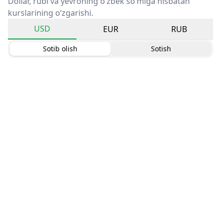
Dollar, rubl va yevroning o‘zbek so‘miga nisbatan
kurslarining o‘zgarishi.
USD
EUR
RUB
Sotib olish
Sotish