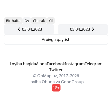
Bir hafta
Oy
Chorak
Yil
03.04.2023
05.04.2023
Arxivga qaytish
Loyiha haqida
Aloqa
Facebook
Instagram
Telegram
Twitter
© OnMap.uz, 2017–2026
Loyiha
Obuna
va
GoodGroup
18+