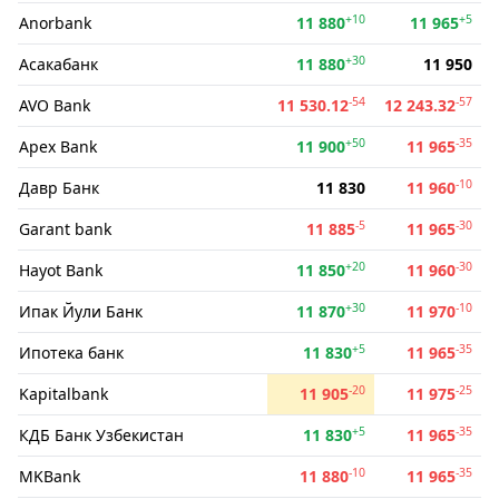
+10
+5
Anorbank
11 880
11 965
+30
Асакабанк
11 880
11 950
-54
-57
AVO Bank
11 530.12
12 243.32
+50
-35
Apex Bank
11 900
11 965
-10
Давр Банк
11 830
11 960
-5
-30
Garant bank
11 885
11 965
+20
-30
Hayot Bank
11 850
11 960
+30
-10
Ипак Йули Банк
11 870
11 970
+5
-35
Ипотека банк
11 830
11 965
-20
-25
Kapitalbank
11 905
11 975
+5
-35
КДБ Банк Узбекистан
11 830
11 965
-10
-35
MKBank
11 880
11 965