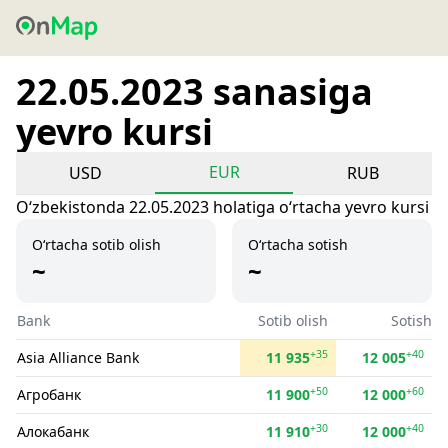
22.05.2023 sanasiga
yevro kursi
EUR
USD
RUB
Oʻzbekistonda 22.05.2023 holatiga oʻrtacha yevro kursi
O‘rtacha sotib olish
O‘rtacha sotish
~
~
Bank
Sotib olish
Sotish
+35
+40
Asia Alliance Bank
11 935
12 005
+50
+60
Агробанк
11 900
12 000
+30
+40
Алокабанк
11 910
12 000