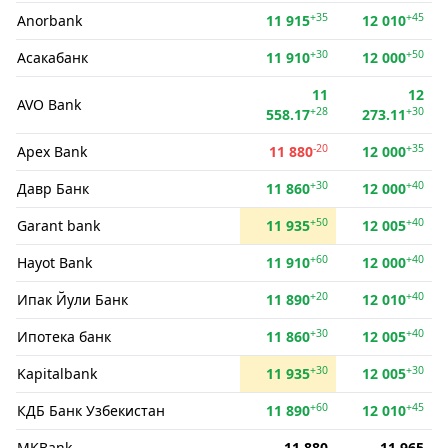
+35
+45
Anorbank
11 915
12 010
+30
+50
Асакабанк
11 910
12 000
11
12
AVO Bank
+28
+30
558.17
273.11
-20
+35
Apex Bank
11 880
12 000
+30
+40
Давр Банк
11 860
12 000
+50
+40
Garant bank
11 935
12 005
+60
+40
Hayot Bank
11 910
12 000
+20
+40
Ипак Йули Банк
11 890
12 010
+30
+40
Ипотека банк
11 860
12 005
+30
+30
Kapitalbank
11 935
12 005
+60
+45
КДБ Банк Узбекистан
11 890
12 010
MKBank
11 880
11 965