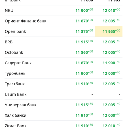
+30
+50
NBU
11 900
12 010
+20
+40
Ориент Финанс банк
11 870
12 005
+30
+30
Open bank
11 875
11 955
+40
+40
BRB
11 915
12 005
+30
+40
Octobank
11 860
12 005
+20
+30
Садерат Банк
11 870
11 990
+60
+40
Туронбанк
11 900
12 000
+30
+40
Трастбанк
11 910
12 005
Uzum Bank
-
-
+35
+40
Универсал банк
11 915
12 005
+30
+40
Халк банки
11 910
12 000
+50
+40
Ziraat Bank
11 910
12 010