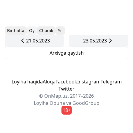
Bir hafta
Oy
Chorak
Yil
21.05.2023
23.05.2023
Arxivga qaytish
Loyiha haqida
Aloqa
Facebook
Instagram
Telegram
Twitter
© OnMap.uz, 2017–2026
Loyiha
Obuna
va
GoodGroup
18+