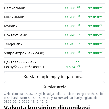
+40
+40
Hamkorbank
11 880
12 000
+50
+45
ИнфинБанк
11 930
12 010
+30
+35
MyBank
11 860
12 000
+35
+40
Пойтахт банк
11 920
12 005
+35
+40
TengeBank
11 915
12 000
+30
+40
Узпромстройбанк (SQB)
11 860
12 000
Центральный банк
11
+29
Республики Узбекистан
915.64
Kurslarning kengaytirilgan jadvali
Kurslar arxivi
O‘zbekistonda 22.05.2023 yil holatiga dollar kursi: bankning o‘rtacha sotib
olish kursi – so‘m, sotish – so‘m. Valyuta kurslari har kuni yangilanadi:
08:55, 09:10, 09:35, 11:15, 15:15.
Valyuta kursining dinamikasi