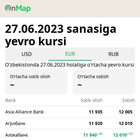
27.06.2023 sanasiga
yevro kursi
EUR
USD
RUB
Oʻzbekistonda 27.06.2023 holatiga oʻrtacha yevro kursi
O‘rtacha sotib olish
O‘rtacha sotish
~
~
Bank
Sotib olish
Sotish
Asia Alliance Bank
11 935
12 005
Агробанк
11 920
12 010
+30
+10
Алокабанк
11 940
12 010