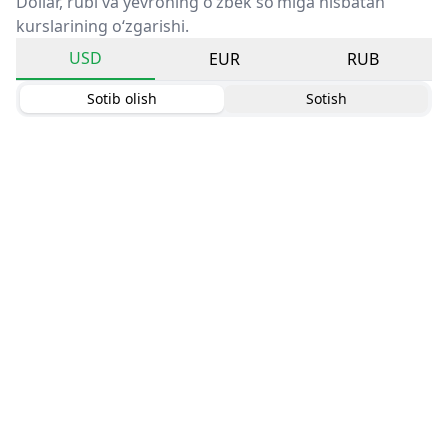
Dollar, rubl va yevroning o‘zbek so‘miga nisbatan
kurslarining o‘zgarishi.
USD
EUR
RUB
Sotib olish
Sotish