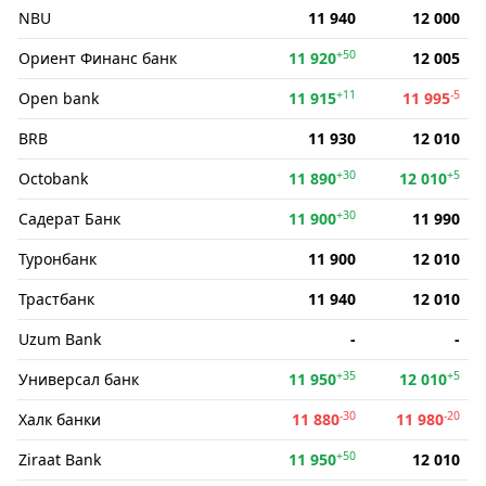
NBU
11 940
12 000
+50
Ориент Финанс банк
11 920
12 005
+11
-5
Open bank
11 915
11 995
BRB
11 930
12 010
+30
+5
Octobank
11 890
12 010
+30
Садерат Банк
11 900
11 990
Туронбанк
11 900
12 010
Трастбанк
11 940
12 010
Uzum Bank
-
-
+35
+5
Универсал банк
11 950
12 010
-30
-20
Халк банки
11 880
11 980
+50
Ziraat Bank
11 950
12 010