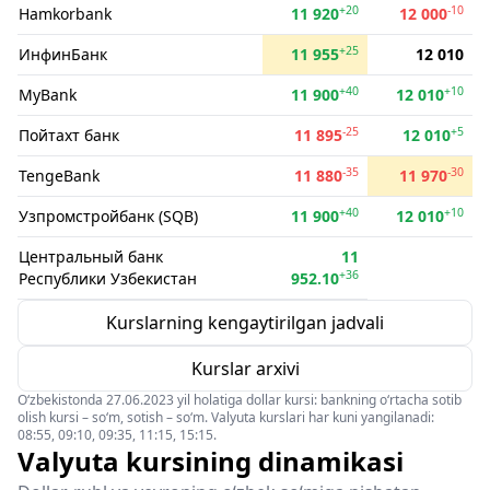
+20
-10
Hamkorbank
11 920
12 000
+25
ИнфинБанк
11 955
12 010
+40
+10
MyBank
11 900
12 010
-25
+5
Пойтахт банк
11 895
12 010
-35
-30
TengeBank
11 880
11 970
+40
+10
Узпромстройбанк (SQB)
11 900
12 010
Центральный банк
11
+36
Республики Узбекистан
952.10
Kurslarning kengaytirilgan jadvali
Kurslar arxivi
O‘zbekistonda 27.06.2023 yil holatiga dollar kursi: bankning o‘rtacha sotib
olish kursi – so‘m, sotish – so‘m. Valyuta kurslari har kuni yangilanadi:
08:55, 09:10, 09:35, 11:15, 15:15.
Valyuta kursining dinamikasi