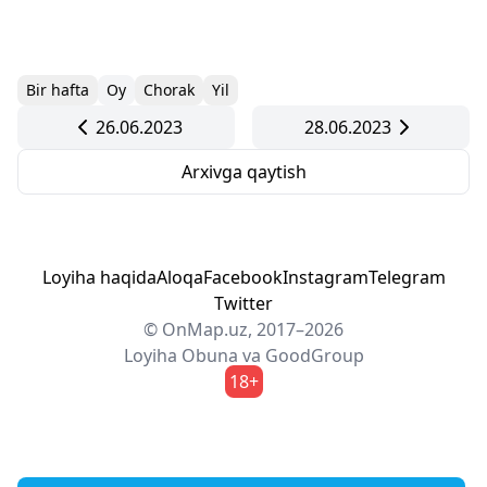
Bir hafta
Oy
Chorak
Yil
26.06.2023
28.06.2023
Arxivga qaytish
Loyiha haqida
Aloqa
Facebook
Instagram
Telegram
Twitter
© OnMap.uz, 2017–2026
Loyiha
Obuna
va
GoodGroup
18+