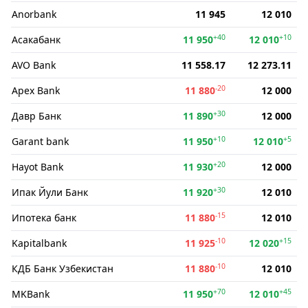
Anorbank
11 945
12 010
+40
+10
Асакабанк
11 950
12 010
AVO Bank
11 558.17
12 273.11
-20
Apex Bank
11 880
12 000
+30
Давр Банк
11 890
12 000
+10
+5
Garant bank
11 950
12 010
+20
Hayot Bank
11 930
12 000
+30
Ипак Йули Банк
11 920
12 010
-15
Ипотека банк
11 880
12 010
-10
+15
Kapitalbank
11 925
12 020
-10
КДБ Банк Узбекистан
11 880
12 010
+70
+45
MKBank
11 950
12 010