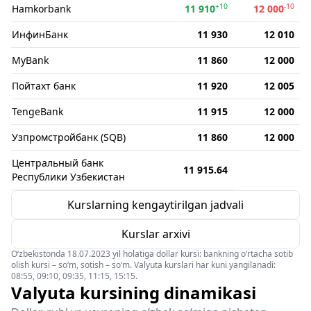
+10
-10
Hamkorbank
11 910
12 000
ИнфинБанк
11 930
12 010
MyBank
11 860
12 000
Пойтахт банк
11 920
12 005
TengeBank
11 915
12 000
Узпромстройбанк (SQB)
11 860
12 000
Центральный банк
11 915.64
Республики Узбекистан
Kurslarning kengaytirilgan jadvali
Kurslar arxivi
O‘zbekistonda 18.07.2023 yil holatiga dollar kursi: bankning o‘rtacha sotib
olish kursi – so‘m, sotish – so‘m. Valyuta kurslari har kuni yangilanadi:
08:55, 09:10, 09:35, 11:15, 15:15.
Valyuta kursining dinamikasi