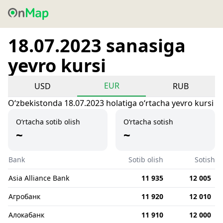
18.07.2023 sanasiga
yevro kursi
EUR
USD
RUB
Oʻzbekistonda 18.07.2023 holatiga oʻrtacha yevro kursi
O‘rtacha sotib olish
O‘rtacha sotish
~
~
Bank
Sotib olish
Sotish
Asia Alliance Bank
11 935
12 005
Агробанк
11 920
12 010
Алокабанк
11 910
12 000