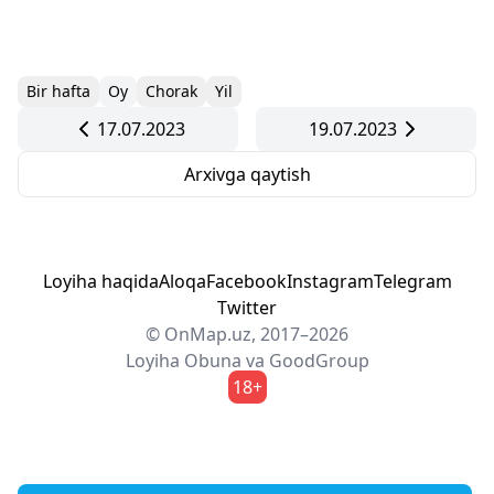
Bir hafta
Oy
Chorak
Yil
17.07.2023
19.07.2023
Arxivga qaytish
Loyiha haqida
Aloqa
Facebook
Instagram
Telegram
Twitter
© OnMap.uz, 2017–2026
Loyiha
Obuna
va
GoodGroup
18+