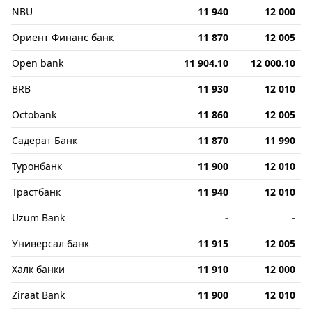
NBU
11 940
12 000
Ориент Финанс банк
11 870
12 005
Open bank
11 904.10
12 000.10
BRB
11 930
12 010
Octobank
11 860
12 005
Садерат Банк
11 870
11 990
Туронбанк
11 900
12 010
Трастбанк
11 940
12 010
Uzum Bank
-
-
Универсал банк
11 915
12 005
Халк банки
11 910
12 000
Ziraat Bank
11 900
12 010