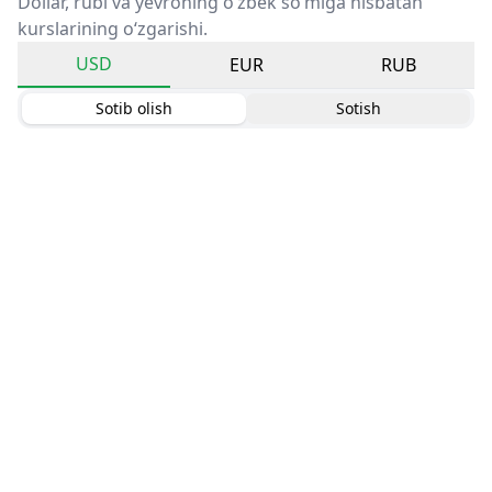
Dollar, rubl va yevroning o‘zbek so‘miga nisbatan
kurslarining o‘zgarishi.
USD
EUR
RUB
Sotib olish
Sotish