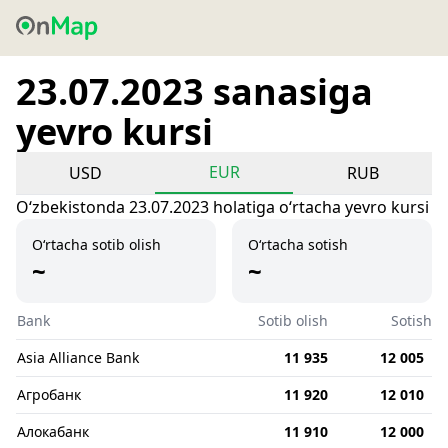
23.07.2023 sanasiga
yevro kursi
EUR
USD
RUB
Oʻzbekistonda 23.07.2023 holatiga oʻrtacha yevro kursi
O‘rtacha sotib olish
O‘rtacha sotish
~
~
Bank
Sotib olish
Sotish
Asia Alliance Bank
11 935
12 005
Агробанк
11 920
12 010
Алокабанк
11 910
12 000