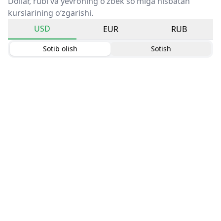
Dollar, rubl va yevroning o‘zbek so‘miga nisbatan
kurslarining o‘zgarishi.
USD
EUR
RUB
Sotib olish
Sotish