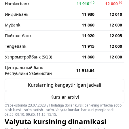
+10
-10
Hamkorbank
11 910
12 000
ИнфинБанк
11 930
12 010
MyBank
11 860
12 000
Пойтахт банк
11 920
12 005
TengeBank
11 915
12 000
Узпромстройбанк (SQB)
11 860
12 000
Центральный банк
11 915.64
Республики Узбекистан
Kurslarning kengaytirilgan jadvali
Kurslar arxivi
O‘zbekistonda 23.07.2023 yil holatiga dollar kursi: bankning o‘rtacha sotib
olish kursi – so‘m, sotish – so‘m. Valyuta kurslari har kuni yangilanadi:
08:55, 09:10, 09:35, 11:15, 15:15.
Valyuta kursining dinamikasi