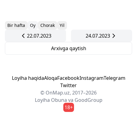
Bir hafta
Oy
Chorak
Yil
22.07.2023
24.07.2023
Arxivga qaytish
Loyiha haqida
Aloqa
Facebook
Instagram
Telegram
Twitter
© OnMap.uz, 2017–2026
Loyiha
Obuna
va
GoodGroup
18+