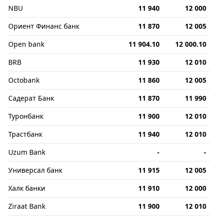
NBU
11 940
12 000
Ориент Финанс банк
11 870
12 005
Open bank
11 904.10
12 000.10
BRB
11 930
12 010
Octobank
11 860
12 005
Садерат Банк
11 870
11 990
Туронбанк
11 900
12 010
Трастбанк
11 940
12 010
Uzum Bank
-
-
Универсал банк
11 915
12 005
Халк банки
11 910
12 000
Ziraat Bank
11 900
12 010