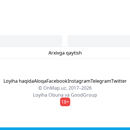
Arxivga qaytish
Loyiha haqida
Aloqa
Facebook
Instagram
Telegram
Twitter
© OnMap.uz, 2017–2026
Loyiha
Obuna
va
GoodGroup
18+