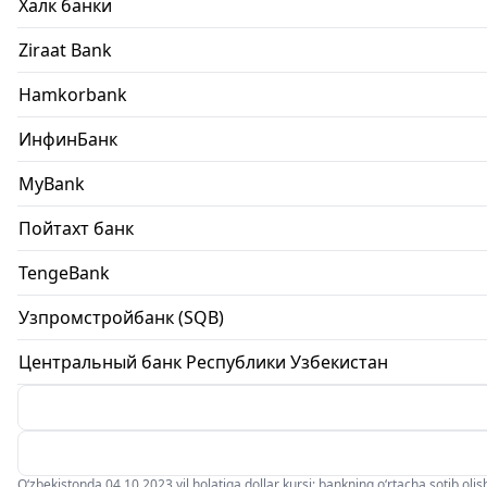
Халк банки
Ziraat Bank
Hamkorbank
ИнфинБанк
MyBank
Пойтахт банк
TengeBank
Узпромстройбанк (SQB)
Центральный банк Республики Узбекистан
O‘zbekistonda 04.10.2023 yil holatiga dollar kursi: bankning o‘rtacha sotib olish