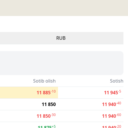
RUB
Sotib olish
Sotish
-10
-5
11 885
11 945
-40
11 850
11 940
-30
-60
11 850
11 940
+5
-20
11 875
11 940