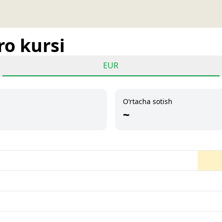
ro kursi
EUR
O‘rtacha sotish
~