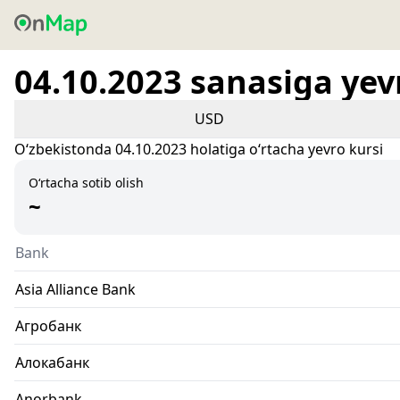
04.10.2023 sanasiga yev
USD
Oʻzbekistonda 04.10.2023 holatiga oʻrtacha yevro kursi
O‘rtacha sotib olish
~
Bank
Asia Alliance Bank
Агробанк
Алокабанк
Anorbank