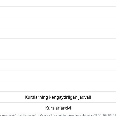
Kurslarning kengaytirilgan jadvali
Kurslar arxivi
 kursi – so‘m, sotish – so‘m. Valyuta kurslari har kuni yangilanadi: 08:55, 09:10, 09