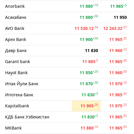
+10
+5
Anorbank
11 880
11 965
+30
Асакабанк
11 880
11 950
-54
-57
AVO Bank
11 530.12
12 243.32
+50
-35
Apex Bank
11 900
11 965
-10
Давр Банк
11 830
11 960
-5
-30
Garant bank
11 885
11 965
+20
-30
Hayot Bank
11 850
11 960
+30
-10
Ипак Йули Банк
11 870
11 970
+5
-35
Ипотека банк
11 830
11 965
-20
-25
Kapitalbank
11 905
11 975
+5
-35
КДБ Банк Узбекистан
11 830
11 965
-10
-35
MKBank
11 880
11 965