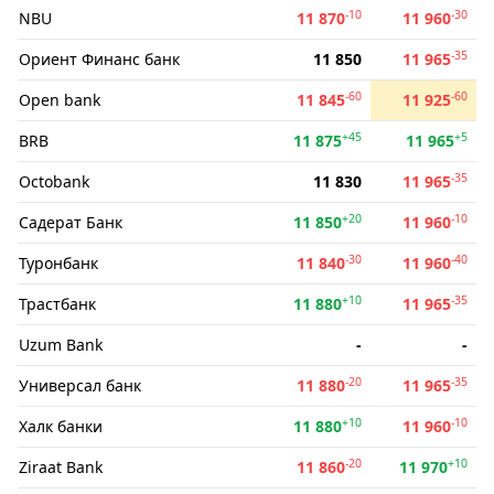
-10
-30
NBU
11 870
11 960
-35
Ориент Финанс банк
11 850
11 965
-60
-60
Open bank
11 845
11 925
+45
+5
BRB
11 875
11 965
-35
Octobank
11 830
11 965
+20
-10
Садерат Банк
11 850
11 960
-30
-40
Туронбанк
11 840
11 960
+10
-35
Трастбанк
11 880
11 965
Uzum Bank
-
-
-20
-35
Универсал банк
11 880
11 965
+10
-10
Халк банки
11 880
11 960
-20
+10
Ziraat Bank
11 860
11 970