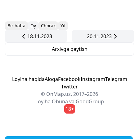
Bir hafta
Oy
Chorak
Yil
18.11.2023
20.11.2023
Arxivga qaytish
Loyiha haqida
Aloqa
Facebook
Instagram
Telegram
Twitter
© OnMap.uz, 2017–2026
Loyiha
Obuna
va
GoodGroup
18+