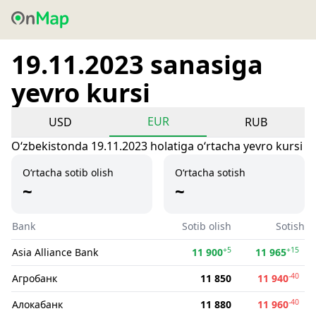
19.11.2023 sanasiga
yevro kursi
EUR
USD
RUB
Oʻzbekistonda 19.11.2023 holatiga oʻrtacha yevro kursi
O‘rtacha sotib olish
O‘rtacha sotish
~
~
Bank
Sotib olish
Sotish
+5
+15
Asia Alliance Bank
11 900
11 965
-40
Агробанк
11 850
11 940
-40
Алокабанк
11 880
11 960