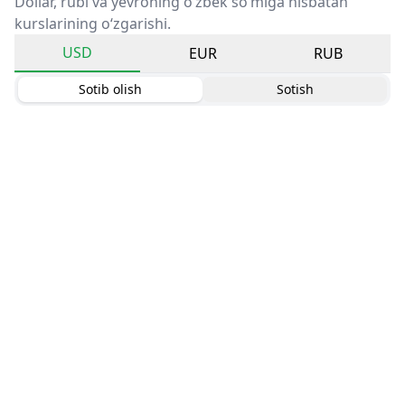
Dollar, rubl va yevroning o‘zbek so‘miga nisbatan
kurslarining o‘zgarishi.
USD
EUR
RUB
Sotib olish
Sotish