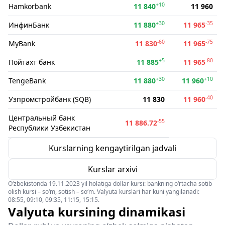
+10
Hamkorbank
11 840
11 960
+30
-35
ИнфинБанк
11 880
11 965
-60
-75
MyBank
11 830
11 965
+5
-80
Пойтахт банк
11 885
11 965
+30
+10
TengeBank
11 880
11 960
-40
Узпромстройбанк (SQB)
11 830
11 960
Центральный банк
-55
11 886.72
Республики Узбекистан
Kurslarning kengaytirilgan jadvali
Kurslar arxivi
O‘zbekistonda 19.11.2023 yil holatiga dollar kursi: bankning o‘rtacha sotib
olish kursi – so‘m, sotish – so‘m. Valyuta kurslari har kuni yangilanadi:
08:55, 09:10, 09:35, 11:15, 15:15.
Valyuta kursining dinamikasi