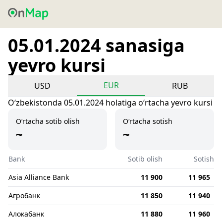
05.01.2024 sanasiga
yevro kursi
EUR
USD
RUB
Oʻzbekistonda 05.01.2024 holatiga oʻrtacha yevro kursi
O‘rtacha sotib olish
O‘rtacha sotish
~
~
Bank
Sotib olish
Sotish
Asia Alliance Bank
11 900
11 965
Агробанк
11 850
11 940
Алокабанк
11 880
11 960