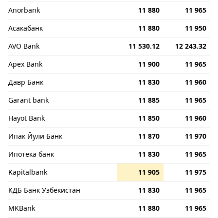
Anorbank
11 880
11 965
Асакабанк
11 880
11 950
AVO Bank
11 530.12
12 243.32
Apex Bank
11 900
11 965
Давр Банк
11 830
11 960
Garant bank
11 885
11 965
Hayot Bank
11 850
11 960
Ипак Йули Банк
11 870
11 970
Ипотека банк
11 830
11 965
Kapitalbank
11 905
11 975
КДБ Банк Узбекистан
11 830
11 965
MKBank
11 880
11 965