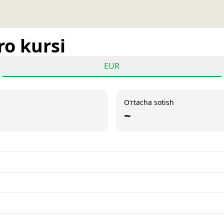
ro kursi
EUR
O‘rtacha sotish
~