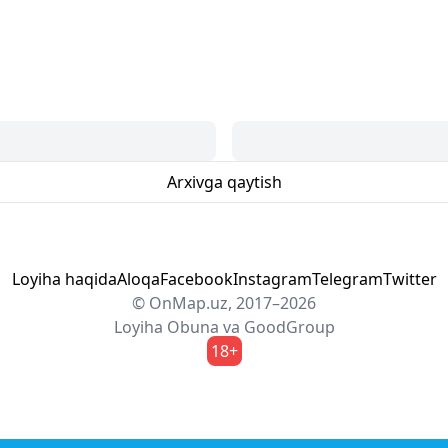
Arxivga qaytish
Loyiha haqida
Aloqa
Facebook
Instagram
Telegram
Twitter
© OnMap.uz, 2017–2026
Loyiha
Obuna
va
GoodGroup
18+