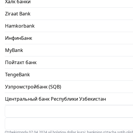
Халк банки
Ziraat Bank
Hamkorbank
ИнфинБанк
MyBank
Пойтахт банк
TengeBank
Узпромстройбанк (SQB)
Центральный банк Республики Узбекистан
O‘zbekistonda 07.04.2024 yil holatiga dollar kursi: bankning o‘rtacha sotib olish