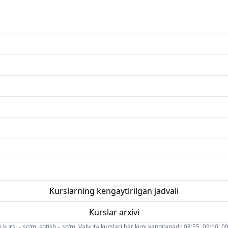
Kurslarning kengaytirilgan jadvali
Kurslar arxivi
 kursi – so‘m, sotish – so‘m. Valyuta kurslari har kuni yangilanadi: 08:55, 09:10, 09