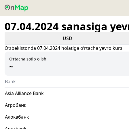
07.04.2024 sanasiga yev
USD
Oʻzbekistonda 07.04.2024 holatiga oʻrtacha yevro kursi
O‘rtacha sotib olish
~
Bank
Asia Alliance Bank
Агробанк
Алокабанк
Anorbank