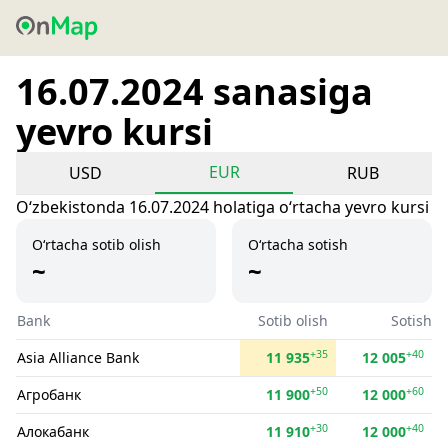
16.07.2024 sanasiga
yevro kursi
EUR
USD
RUB
Oʻzbekistonda 16.07.2024 holatiga oʻrtacha yevro kursi
O‘rtacha sotib olish
O‘rtacha sotish
~
~
Bank
Sotib olish
Sotish
+35
+40
Asia Alliance Bank
11 935
12 005
+50
+60
Агробанк
11 900
12 000
+30
+40
Алокабанк
11 910
12 000