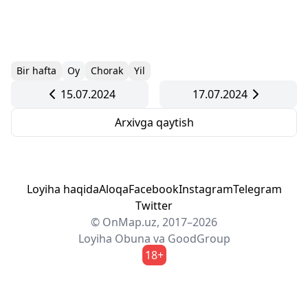
Bir hafta
Oy
Chorak
Yil
15.07.2024
17.07.2024
Arxivga qaytish
Loyiha haqida
Aloqa
Facebook
Instagram
Telegram
Twitter
© OnMap.uz, 2017–2026
Loyiha
Obuna
va
GoodGroup
18+