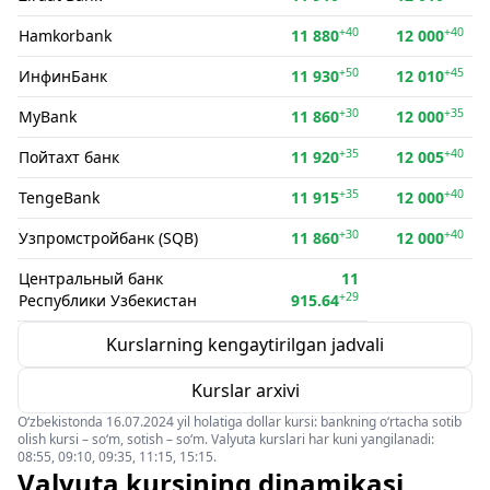
+40
+40
Hamkorbank
11 880
12 000
+50
+45
ИнфинБанк
11 930
12 010
+30
+35
MyBank
11 860
12 000
+35
+40
Пойтахт банк
11 920
12 005
+35
+40
TengeBank
11 915
12 000
+30
+40
Узпромстройбанк (SQB)
11 860
12 000
Центральный банк
11
+29
Республики Узбекистан
915.64
Kurslarning kengaytirilgan jadvali
Kurslar arxivi
O‘zbekistonda 16.07.2024 yil holatiga dollar kursi: bankning o‘rtacha sotib
olish kursi – so‘m, sotish – so‘m. Valyuta kurslari har kuni yangilanadi:
08:55, 09:10, 09:35, 11:15, 15:15.
Valyuta kursining dinamikasi