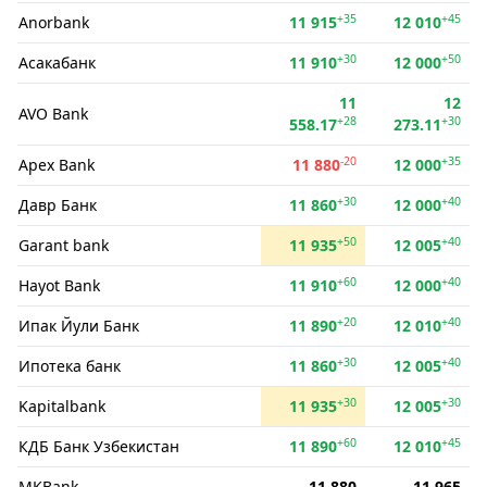
+35
+45
Anorbank
11 915
12 010
+30
+50
Асакабанк
11 910
12 000
11
12
AVO Bank
+28
+30
558.17
273.11
-20
+35
Apex Bank
11 880
12 000
+30
+40
Давр Банк
11 860
12 000
+50
+40
Garant bank
11 935
12 005
+60
+40
Hayot Bank
11 910
12 000
+20
+40
Ипак Йули Банк
11 890
12 010
+30
+40
Ипотека банк
11 860
12 005
+30
+30
Kapitalbank
11 935
12 005
+60
+45
КДБ Банк Узбекистан
11 890
12 010
MKBank
11 880
11 965