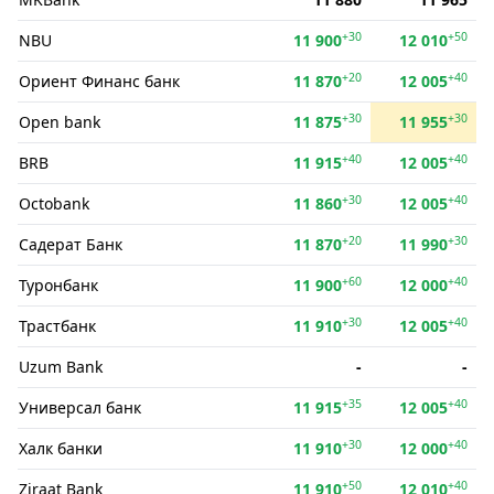
+30
+50
NBU
11 900
12 010
+20
+40
Ориент Финанс банк
11 870
12 005
+30
+30
Open bank
11 875
11 955
+40
+40
BRB
11 915
12 005
+30
+40
Octobank
11 860
12 005
+20
+30
Садерат Банк
11 870
11 990
+60
+40
Туронбанк
11 900
12 000
+30
+40
Трастбанк
11 910
12 005
Uzum Bank
-
-
+35
+40
Универсал банк
11 915
12 005
+30
+40
Халк банки
11 910
12 000
+50
+40
Ziraat Bank
11 910
12 010