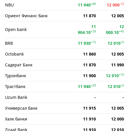
+40
-10
NBU
11 940
12 000
Ориент Финанс банк
11 870
12 005
11
12
Open bank
+29
+45
904.10
000.10
+15
+5
BRB
11 930
12 010
Octobank
11 860
12 005
Садерат Банк
11 870
11 990
+10
Туронбанк
11 900
12 010
+30
+5
Трастбанк
11 940
12 010
Uzum Bank
-
-
Универсал банк
11 915
12 005
Халк банки
11 910
12 000
Ziraat Bank
11 910
12 010