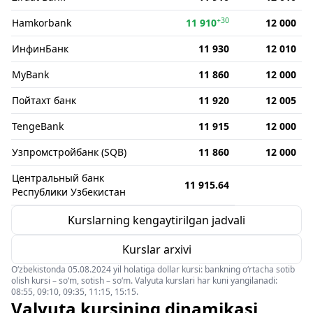
+30
Hamkorbank
11 910
12 000
ИнфинБанк
11 930
12 010
MyBank
11 860
12 000
Пойтахт банк
11 920
12 005
TengeBank
11 915
12 000
Узпромстройбанк (SQB)
11 860
12 000
Центральный банк
11 915.64
Республики Узбекистан
Kurslarning kengaytirilgan jadvali
Kurslar arxivi
O‘zbekistonda 05.08.2024 yil holatiga dollar kursi: bankning o‘rtacha sotib
olish kursi – so‘m, sotish – so‘m. Valyuta kurslari har kuni yangilanadi:
08:55, 09:10, 09:35, 11:15, 15:15.
Valyuta kursining dinamikasi