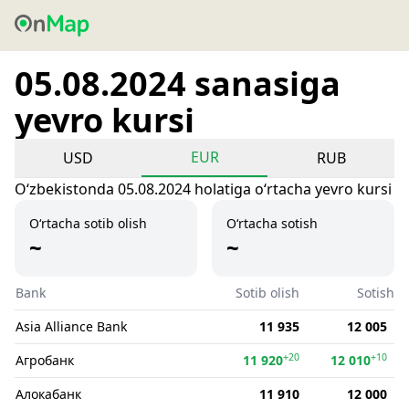
05.08.2024 sanasiga
yevro kursi
EUR
USD
RUB
Oʻzbekistonda 05.08.2024 holatiga oʻrtacha yevro kursi
O‘rtacha sotib olish
O‘rtacha sotish
~
~
Bank
Sotib olish
Sotish
Asia Alliance Bank
11 935
12 005
+20
+10
Агробанк
11 920
12 010
Алокабанк
11 910
12 000