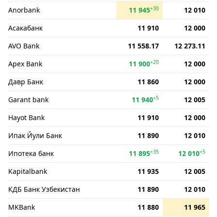
+30
Anorbank
11 945
12 010
Асакабанк
11 910
12 000
AVO Bank
11 558.17
12 273.11
+20
Apex Bank
11 900
12 000
Давр Банк
11 860
12 000
+5
Garant bank
11 940
12 005
Hayot Bank
11 910
12 000
Ипак Йули Банк
11 890
12 010
+35
+5
Ипотека банк
11 895
12 010
Kapitalbank
11 935
12 005
КДБ Банк Узбекистан
11 890
12 010
MKBank
11 880
11 965