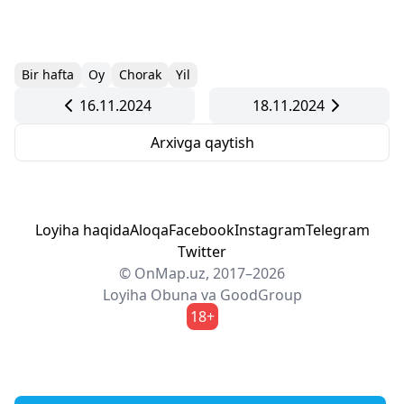
Bir hafta
Oy
Chorak
Yil
16.11.2024
18.11.2024
Arxivga qaytish
Loyiha haqida
Aloqa
Facebook
Instagram
Telegram
Twitter
© OnMap.uz, 2017–2026
Loyiha
Obuna
va
GoodGroup
18+