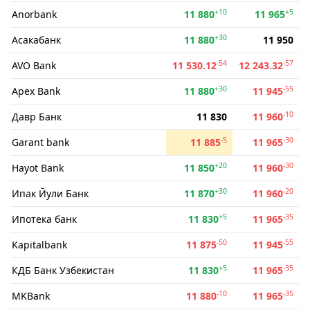
+10
+5
Anorbank
11 880
11 965
+30
Асакабанк
11 880
11 950
-54
-57
AVO Bank
11 530.12
12 243.32
+30
-55
Apex Bank
11 880
11 945
-10
Давр Банк
11 830
11 960
-5
-30
Garant bank
11 885
11 965
+20
-30
Hayot Bank
11 850
11 960
+30
-20
Ипак Йули Банк
11 870
11 960
+5
-35
Ипотека банк
11 830
11 965
-50
-55
Kapitalbank
11 875
11 945
+5
-35
КДБ Банк Узбекистан
11 830
11 965
-10
-35
MKBank
11 880
11 965