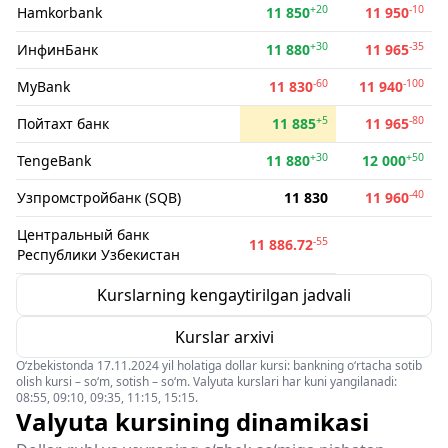
+20
-10
Hamkorbank
11 850
11 950
+30
-35
ИнфинБанк
11 880
11 965
-60
-100
MyBank
11 830
11 940
+5
-80
Пойтахт банк
11 885
11 965
+30
+50
TengeBank
11 880
12 000
-40
Узпромстройбанк (SQB)
11 830
11 960
Центральный банк
-55
11 886.72
Республики Узбекистан
Kurslarning kengaytirilgan jadvali
Kurslar arxivi
O‘zbekistonda 17.11.2024 yil holatiga dollar kursi: bankning o‘rtacha sotib
olish kursi – so‘m, sotish – so‘m. Valyuta kurslari har kuni yangilanadi:
08:55, 09:10, 09:35, 11:15, 15:15.
Valyuta kursining dinamikasi