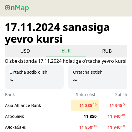
17.11.2024 sanasiga
yevro kursi
EUR
USD
RUB
Oʻzbekistonda 17.11.2024 holatiga oʻrtacha yevro kursi
O‘rtacha sotib olish
O‘rtacha sotish
~
~
Bank
Sotib olish
Sotish
-10
-5
Asia Alliance Bank
11 885
11 945
-40
Агробанк
11 850
11 940
-30
-60
Алокабанк
11 850
11 940