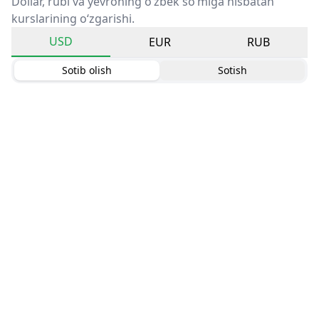
Dollar, rubl va yevroning o‘zbek so‘miga nisbatan
kurslarining o‘zgarishi.
USD
EUR
RUB
Sotib olish
Sotish