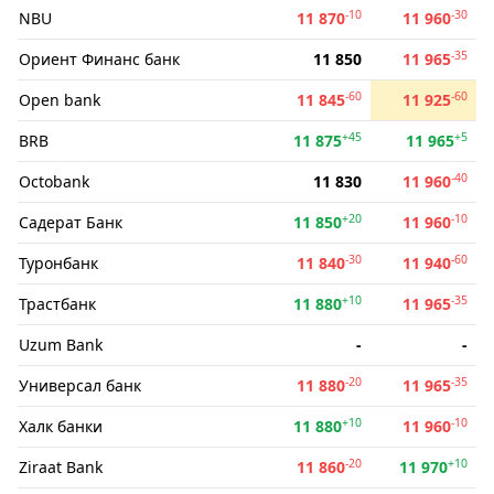
-10
-30
NBU
11 870
11 960
-35
Ориент Финанс банк
11 850
11 965
-60
-60
Open bank
11 845
11 925
+45
+5
BRB
11 875
11 965
-40
Octobank
11 830
11 960
+20
-10
Садерат Банк
11 850
11 960
-30
-60
Туронбанк
11 840
11 940
+10
-35
Трастбанк
11 880
11 965
Uzum Bank
-
-
-20
-35
Универсал банк
11 880
11 965
+10
-10
Халк банки
11 880
11 960
-20
+10
Ziraat Bank
11 860
11 970