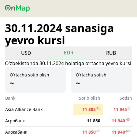
30.11.2024 sanasiga
yevro kursi
EUR
USD
RUB
Oʻzbekistonda 30.11.2024 holatiga oʻrtacha yevro kursi
O‘rtacha sotib olish
O‘rtacha sotish
~
~
Bank
Sotib olish
Sotish
-10
-5
Asia Alliance Bank
11 885
11 945
-40
Агробанк
11 850
11 940
-30
-60
Алокабанк
11 850
11 940