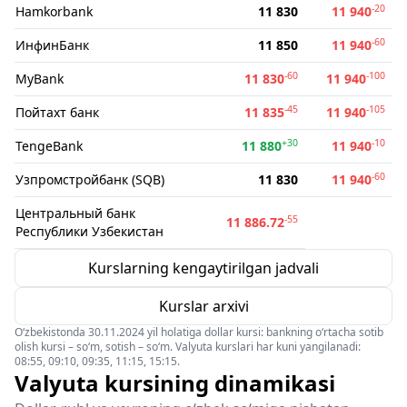
-20
Hamkorbank
11 830
11 940
-60
ИнфинБанк
11 850
11 940
-60
-100
MyBank
11 830
11 940
-45
-105
Пойтахт банк
11 835
11 940
+30
-10
TengeBank
11 880
11 940
-60
Узпромстройбанк (SQB)
11 830
11 940
Центральный банк
-55
11 886.72
Республики Узбекистан
Kurslarning kengaytirilgan jadvali
Kurslar arxivi
O‘zbekistonda 30.11.2024 yil holatiga dollar kursi: bankning o‘rtacha sotib
olish kursi – so‘m, sotish – so‘m. Valyuta kurslari har kuni yangilanadi:
08:55, 09:10, 09:35, 11:15, 15:15.
Valyuta kursining dinamikasi