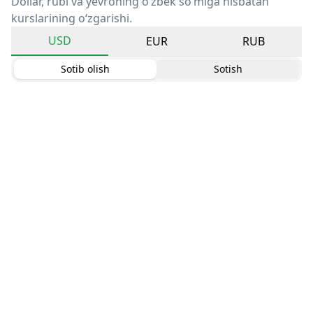
Dollar, rubl va yevroning o‘zbek so‘miga nisbatan
kurslarining o‘zgarishi.
USD
EUR
RUB
Sotib olish
Sotish