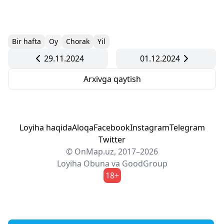
Bir hafta
Oy
Chorak
Yil
29.11.2024
01.12.2024
Arxivga qaytish
Loyiha haqida
Aloqa
Facebook
Instagram
Telegram
Twitter
© OnMap.uz, 2017–2026
Loyiha
Obuna
va
GoodGroup
18+