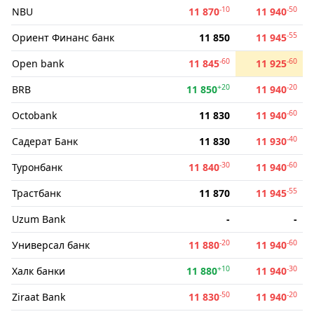
-10
-50
NBU
11 870
11 940
-55
Ориент Финанс банк
11 850
11 945
-60
-60
Open bank
11 845
11 925
+20
-20
BRB
11 850
11 940
-60
Octobank
11 830
11 940
-40
Садерат Банк
11 830
11 930
-30
-60
Туронбанк
11 840
11 940
-55
Трастбанк
11 870
11 945
Uzum Bank
-
-
-20
-60
Универсал банк
11 880
11 940
+10
-30
Халк банки
11 880
11 940
-50
-20
Ziraat Bank
11 830
11 940