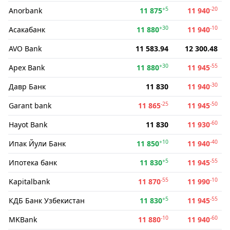
+5
-20
Anorbank
11 875
11 940
+30
-10
Асакабанк
11 880
11 940
AVO Bank
11 583.94
12 300.48
+30
-55
Apex Bank
11 880
11 945
-30
Давр Банк
11 830
11 940
-25
-50
Garant bank
11 865
11 945
-60
Hayot Bank
11 830
11 930
+10
-40
Ипак Йули Банк
11 850
11 940
+5
-55
Ипотека банк
11 830
11 945
-55
-10
Kapitalbank
11 870
11 990
+5
-55
КДБ Банк Узбекистан
11 830
11 945
-10
-60
MKBank
11 880
11 940