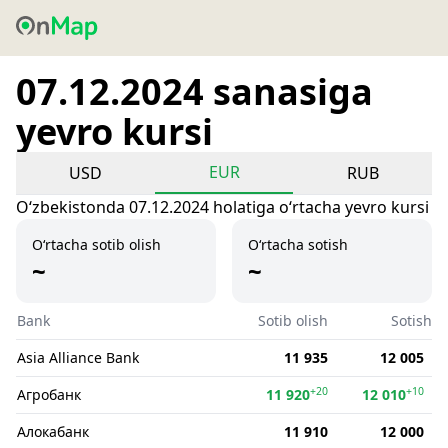
07.12.2024 sanasiga
yevro kursi
EUR
USD
RUB
Oʻzbekistonda 07.12.2024 holatiga oʻrtacha yevro kursi
O‘rtacha sotib olish
O‘rtacha sotish
~
~
Bank
Sotib olish
Sotish
Asia Alliance Bank
11 935
12 005
+20
+10
Агробанк
11 920
12 010
Алокабанк
11 910
12 000