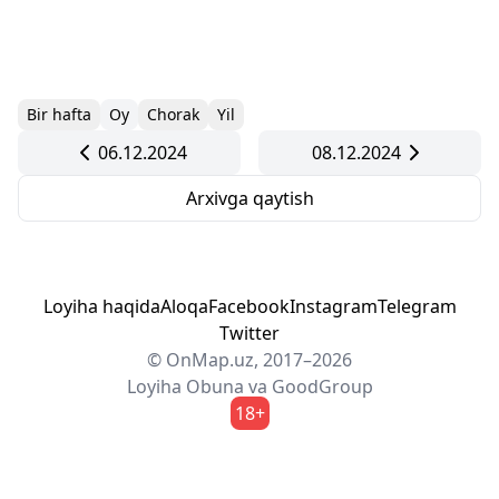
Bir hafta
Oy
Chorak
Yil
06.12.2024
08.12.2024
Arxivga qaytish
Loyiha haqida
Aloqa
Facebook
Instagram
Telegram
Twitter
© OnMap.uz, 2017–2026
Loyiha
Obuna
va
GoodGroup
18+