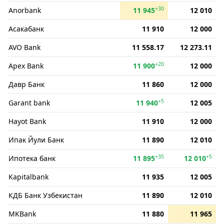
+30
Anorbank
11 945
12 010
Асакабанк
11 910
12 000
AVO Bank
11 558.17
12 273.11
+20
Apex Bank
11 900
12 000
Давр Банк
11 860
12 000
+5
Garant bank
11 940
12 005
Hayot Bank
11 910
12 000
Ипак Йули Банк
11 890
12 010
+35
+5
Ипотека банк
11 895
12 010
Kapitalbank
11 935
12 005
КДБ Банк Узбекистан
11 890
12 010
MKBank
11 880
11 965