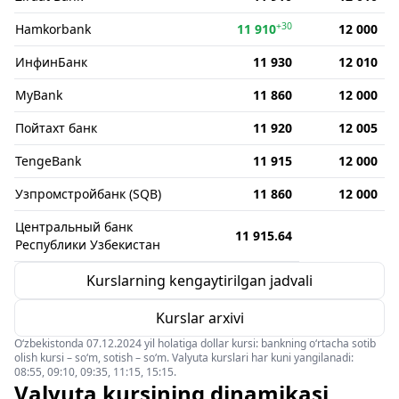
+30
Hamkorbank
11 910
12 000
ИнфинБанк
11 930
12 010
MyBank
11 860
12 000
Пойтахт банк
11 920
12 005
TengeBank
11 915
12 000
Узпромстройбанк (SQB)
11 860
12 000
Центральный банк
11 915.64
Республики Узбекистан
Kurslarning kengaytirilgan jadvali
Kurslar arxivi
O‘zbekistonda 07.12.2024 yil holatiga dollar kursi: bankning o‘rtacha sotib
olish kursi – so‘m, sotish – so‘m. Valyuta kurslari har kuni yangilanadi:
08:55, 09:10, 09:35, 11:15, 15:15.
Valyuta kursining dinamikasi