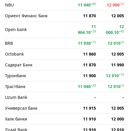
+40
-10
NBU
11 940
12 000
Ориент Финанс банк
11 870
12 005
11
12
Open bank
+29
+45
904.10
000.10
+15
+5
BRB
11 930
12 010
Octobank
11 860
12 005
Садерат Банк
11 870
11 990
+10
Туронбанк
11 900
12 010
+30
+5
Трастбанк
11 940
12 010
Uzum Bank
-
-
Универсал банк
11 915
12 005
Халк банки
11 910
12 000
Ziraat Bank
11 910
12 010