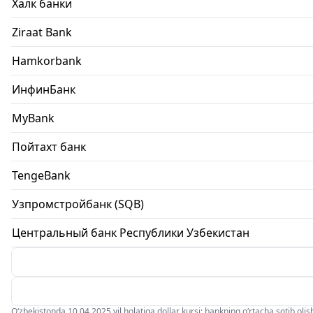
Халк банки
Ziraat Bank
Hamkorbank
ИнфинБанк
MyBank
Пойтахт банк
TengeBank
Узпромстройбанк (SQB)
Центральный банк Республики Узбекистан
O‘zbekistonda 10.04.2025 yil holatiga dollar kursi: bankning o‘rtacha sotib olish