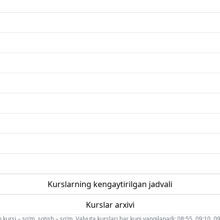
Kurslarning kengaytirilgan jadvali
Kurslar arxivi
 kursi – so‘m, sotish – so‘m. Valyuta kurslari har kuni yangilanadi: 08:55, 09:10, 09