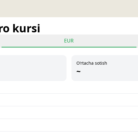
ro kursi
EUR
O‘rtacha sotish
~