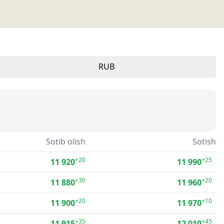
RUB
Sotib olish
Sotish
+20
+25
11 920
11 990
+30
+20
11 880
11 960
+20
+10
11 900
11 970
+35
+45
11 915
12 010