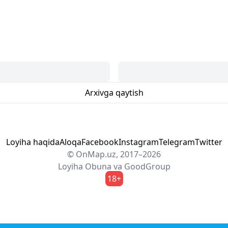
Arxivga qaytish
Loyiha haqida
Aloqa
Facebook
Instagram
Telegram
Twitter
© OnMap.uz, 2017–2026
Loyiha
Obuna
va
GoodGroup
18+