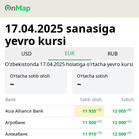
17.04.2025 sanasiga
yevro kursi
EUR
USD
RUB
Oʻzbekistonda 17.04.2025 holatiga oʻrtacha yevro kursi
O‘rtacha sotib olish
O‘rtacha sotish
~
~
Bank
Sotib olish
Sotish
+35
+40
Asia Alliance Bank
11 935
12 005
+50
+60
Агробанк
11 900
12 000
+30
+40
Алокабанк
11 910
12 000