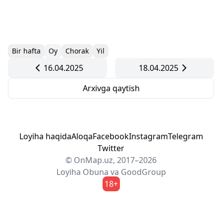
Bir hafta
Oy
Chorak
Yil
16.04.2025
18.04.2025
Arxivga qaytish
Loyiha haqida
Aloqa
Facebook
Instagram
Telegram
Twitter
© OnMap.uz, 2017–2026
Loyiha
Obuna
va
GoodGroup
18+