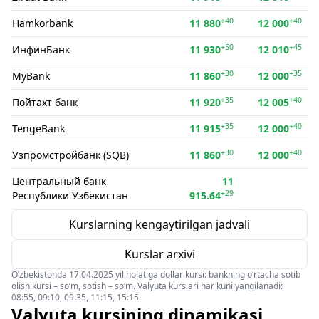
+40
+40
Hamkorbank
11 880
12 000
+50
+45
ИнфинБанк
11 930
12 010
+30
+35
MyBank
11 860
12 000
+35
+40
Пойтахт банк
11 920
12 005
+35
+40
TengeBank
11 915
12 000
+30
+40
Узпромстройбанк (SQB)
11 860
12 000
Центральный банк
11
+29
Республики Узбекистан
915.64
Kurslarning kengaytirilgan jadvali
Kurslar arxivi
O‘zbekistonda 17.04.2025 yil holatiga dollar kursi: bankning o‘rtacha sotib
olish kursi – so‘m, sotish – so‘m. Valyuta kurslari har kuni yangilanadi:
08:55, 09:10, 09:35, 11:15, 15:15.
Valyuta kursining dinamikasi