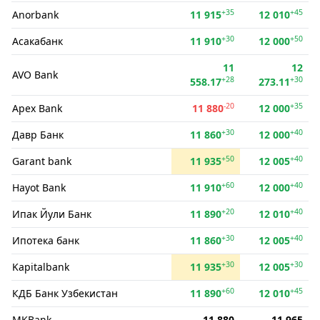
+35
+45
Anorbank
11 915
12 010
+30
+50
Асакабанк
11 910
12 000
11
12
AVO Bank
+28
+30
558.17
273.11
-20
+35
Apex Bank
11 880
12 000
+30
+40
Давр Банк
11 860
12 000
+50
+40
Garant bank
11 935
12 005
+60
+40
Hayot Bank
11 910
12 000
+20
+40
Ипак Йули Банк
11 890
12 010
+30
+40
Ипотека банк
11 860
12 005
+30
+30
Kapitalbank
11 935
12 005
+60
+45
КДБ Банк Узбекистан
11 890
12 010
MKBank
11 880
11 965