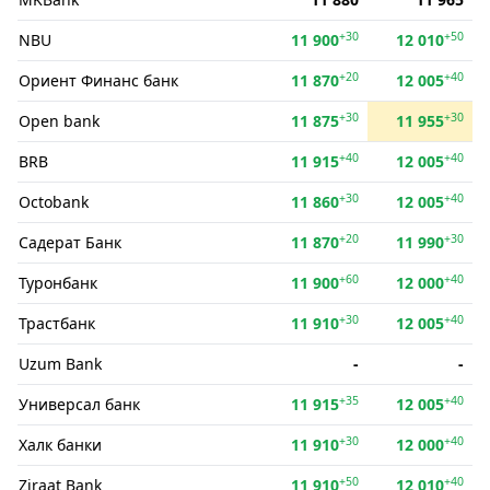
+30
+50
NBU
11 900
12 010
+20
+40
Ориент Финанс банк
11 870
12 005
+30
+30
Open bank
11 875
11 955
+40
+40
BRB
11 915
12 005
+30
+40
Octobank
11 860
12 005
+20
+30
Садерат Банк
11 870
11 990
+60
+40
Туронбанк
11 900
12 000
+30
+40
Трастбанк
11 910
12 005
Uzum Bank
-
-
+35
+40
Универсал банк
11 915
12 005
+30
+40
Халк банки
11 910
12 000
+50
+40
Ziraat Bank
11 910
12 010