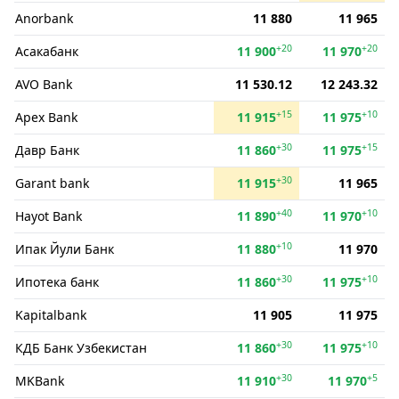
Anorbank
11 880
11 965
+20
+20
Асакабанк
11 900
11 970
AVO Bank
11 530.12
12 243.32
+15
+10
Apex Bank
11 915
11 975
+30
+15
Давр Банк
11 860
11 975
+30
Garant bank
11 915
11 965
+40
+10
Hayot Bank
11 890
11 970
+10
Ипак Йули Банк
11 880
11 970
+30
+10
Ипотека банк
11 860
11 975
Kapitalbank
11 905
11 975
+30
+10
КДБ Банк Узбекистан
11 860
11 975
+30
+5
MKBank
11 910
11 970