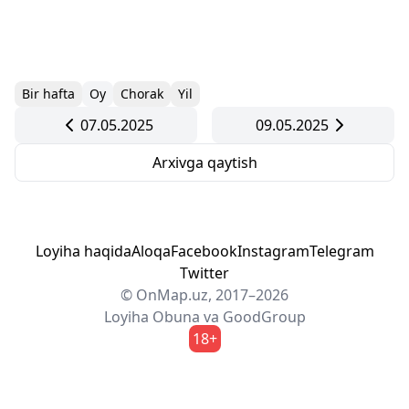
Bir hafta
Oy
Chorak
Yil
07.05.2025
09.05.2025
Arxivga qaytish
Loyiha haqida
Aloqa
Facebook
Instagram
Telegram
Twitter
© OnMap.uz, 2017–2026
Loyiha
Obuna
va
GoodGroup
18+