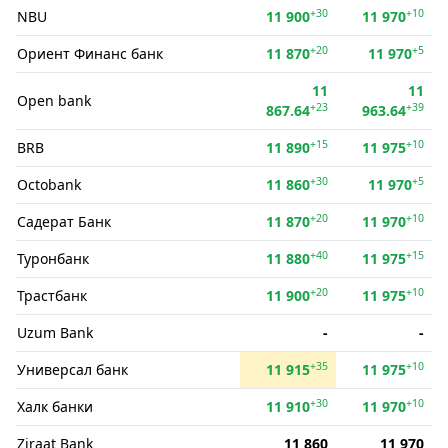
+30
+10
NBU
11 900
11 970
+20
+5
Ориент Финанс банк
11 870
11 970
11
11
Open bank
+23
+39
867.64
963.64
+15
+10
BRB
11 890
11 975
+30
+5
Octobank
11 860
11 970
+20
+10
Садерат Банк
11 870
11 970
+40
+15
Туронбанк
11 880
11 975
+20
+10
Трастбанк
11 900
11 975
Uzum Bank
-
-
+35
+10
Универсал банк
11 915
11 975
+30
+10
Халк банки
11 910
11 970
Ziraat Bank
11 860
11 970