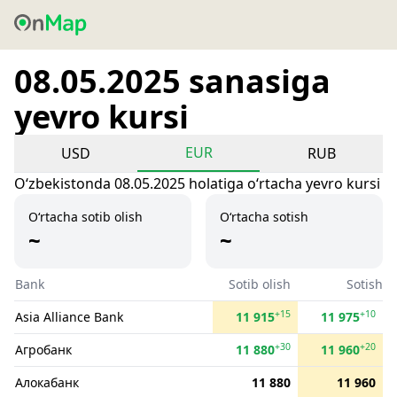
08.05.2025 sanasiga
yevro kursi
EUR
USD
RUB
Oʻzbekistonda 08.05.2025 holatiga oʻrtacha yevro kursi
O‘rtacha sotib olish
O‘rtacha sotish
~
~
Bank
Sotib olish
Sotish
+15
+10
Asia Alliance Bank
11 915
11 975
+30
+20
Агробанк
11 880
11 960
Алокабанк
11 880
11 960