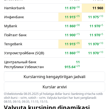
+30
Hamkorbank
11 870
11 960
+35
+10
ИнфинБанк
11 915
11 975
+30
+5
MyBank
11 860
11 970
+15
+5
Пойтахт банк
11 900
11 970
+35
+10
TengeBank
11 915
11 970
+30
+10
Узпромстройбанк (SQB)
11 860
11 970
Центральный банк
11
+29
Республики Узбекистан
915.64
Kurslarning kengaytirilgan jadvali
Kurslar arxivi
O‘zbekistonda 08.05.2025 yil holatiga dollar kursi: bankning o‘rtacha sotib
olish kursi – so‘m, sotish – so‘m. Valyuta kurslari har kuni yangilanadi:
08:55, 09:10, 09:35, 11:15, 15:15.
Valyuta kursining dinamikasi