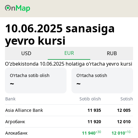
10.06.2025 sanasiga
yevro kursi
EUR
USD
RUB
Oʻzbekistonda 10.06.2025 holatiga oʻrtacha yevro kursi
O‘rtacha sotib olish
O‘rtacha sotish
~
~
Bank
Sotib olish
Sotish
Asia Alliance Bank
11 935
12 005
Агробанк
11 920
12 010
+30
+10
Алокабанк
11 940
12 010