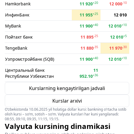
+20
-10
Hamkorbank
11 920
12 000
+25
ИнфинБанк
11 955
12 010
+40
+10
MyBank
11 900
12 010
-25
+5
Пойтахт банк
11 895
12 010
-35
-30
TengeBank
11 880
11 970
+40
+10
Узпромстройбанк (SQB)
11 900
12 010
Центральный банк
11
+36
Республики Узбекистан
952.10
Kurslarning kengaytirilgan jadvali
Kurslar arxivi
O‘zbekistonda 10.06.2025 yil holatiga dollar kursi: bankning o‘rtacha sotib
olish kursi – so‘m, sotish – so‘m. Valyuta kurslari har kuni yangilanadi:
08:55, 09:10, 09:35, 11:15, 15:15.
Valyuta kursining dinamikasi