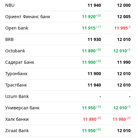
NBU
11 940
12 000
+50
Ориент Финанс банк
11 920
12 005
+11
-5
Open bank
11 915
11 995
BRB
11 930
12 010
+30
+5
Octobank
11 890
12 010
+30
Садерат Банк
11 900
11 990
Туронбанк
11 900
12 010
Трастбанк
11 940
12 010
Uzum Bank
-
-
+35
+5
Универсал банк
11 950
12 010
-30
-20
Халк банки
11 880
11 980
+50
Ziraat Bank
11 950
12 010