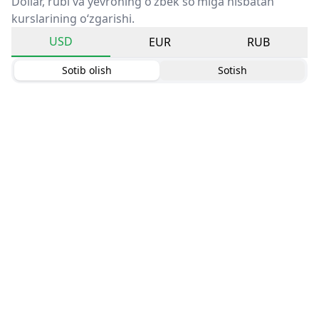
Dollar, rubl va yevroning o‘zbek so‘miga nisbatan
kurslarining o‘zgarishi.
USD
EUR
RUB
Sotib olish
Sotish