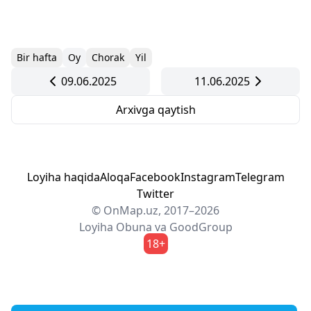
Bir hafta
Oy
Chorak
Yil
09.06.2025
11.06.2025
Arxivga qaytish
Loyiha haqida
Aloqa
Facebook
Instagram
Telegram
Twitter
© OnMap.uz, 2017–2026
Loyiha
Obuna
va
GoodGroup
18+