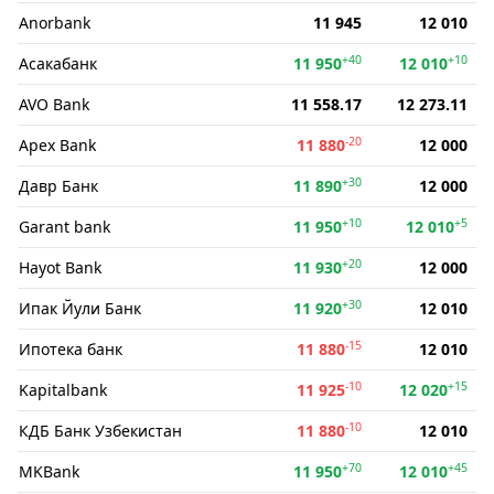
Anorbank
11 945
12 010
+40
+10
Асакабанк
11 950
12 010
AVO Bank
11 558.17
12 273.11
-20
Apex Bank
11 880
12 000
+30
Давр Банк
11 890
12 000
+10
+5
Garant bank
11 950
12 010
+20
Hayot Bank
11 930
12 000
+30
Ипак Йули Банк
11 920
12 010
-15
Ипотека банк
11 880
12 010
-10
+15
Kapitalbank
11 925
12 020
-10
КДБ Банк Узбекистан
11 880
12 010
+70
+45
MKBank
11 950
12 010