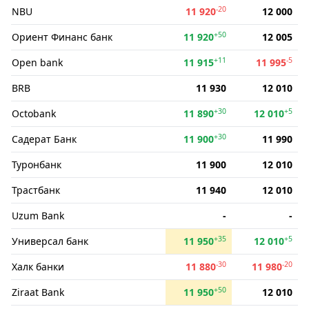
-20
NBU
11 920
12 000
+50
Ориент Финанс банк
11 920
12 005
+11
-5
Open bank
11 915
11 995
BRB
11 930
12 010
+30
+5
Octobank
11 890
12 010
+30
Садерат Банк
11 900
11 990
Туронбанк
11 900
12 010
Трастбанк
11 940
12 010
Uzum Bank
-
-
+35
+5
Универсал банк
11 950
12 010
-30
-20
Халк банки
11 880
11 980
+50
Ziraat Bank
11 950
12 010