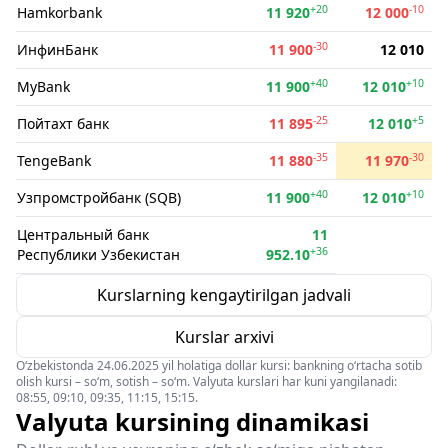
+20
-10
Hamkorbank
11 920
12 000
-30
ИнфинБанк
11 900
12 010
+40
+10
MyBank
11 900
12 010
-25
+5
Пойтахт банк
11 895
12 010
-35
-30
TengeBank
11 880
11 970
+40
+10
Узпромстройбанк (SQB)
11 900
12 010
Центральный банк
11
+36
Республики Узбекистан
952.10
Kurslarning kengaytirilgan jadvali
Kurslar arxivi
O‘zbekistonda 24.06.2025 yil holatiga dollar kursi: bankning o‘rtacha sotib
olish kursi – so‘m, sotish – so‘m. Valyuta kurslari har kuni yangilanadi:
08:55, 09:10, 09:35, 11:15, 15:15.
Valyuta kursining dinamikasi