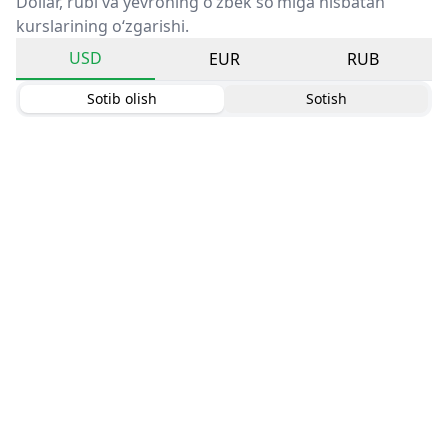
Dollar, rubl va yevroning o‘zbek so‘miga nisbatan
kurslarining o‘zgarishi.
USD
EUR
RUB
Sotib olish
Sotish