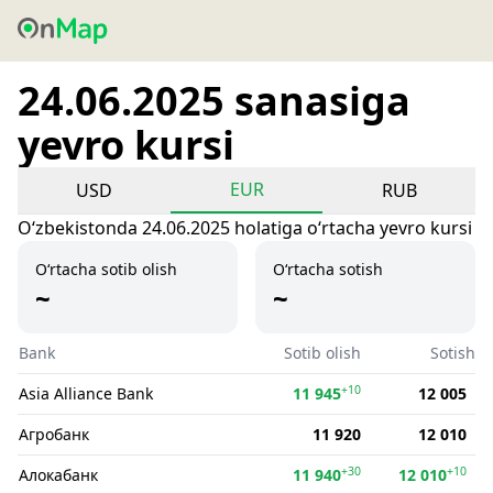
24.06.2025 sanasiga
yevro kursi
EUR
USD
RUB
Oʻzbekistonda 24.06.2025 holatiga oʻrtacha yevro kursi
O‘rtacha sotib olish
O‘rtacha sotish
~
~
Bank
Sotib olish
Sotish
+10
Asia Alliance Bank
11 945
12 005
Агробанк
11 920
12 010
+30
+10
Алокабанк
11 940
12 010