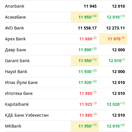
Anorbank
11 945
12 010
+40
+10
Асакабанк
11 950
12 010
AVO Bank
11 558.17
12 273.11
-20
-30
Apex Bank
11 880
11 970
+30
Давр Банк
11 890
12 000
+10
+5
Garant bank
11 950
12 010
+20
Hayot Bank
11 930
12 000
+30
Ипак Йули Банк
11 920
12 010
-15
Ипотека банк
11 880
12 010
-10
+15
Kapitalbank
11 925
12 020
-10
КДБ Банк Узбекистан
11 880
12 010
+70
+45
MKBank
11 950
12 010