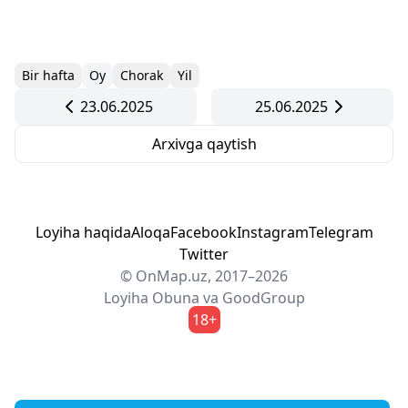
Bir hafta
Oy
Chorak
Yil
23.06.2025
25.06.2025
Arxivga qaytish
Loyiha haqida
Aloqa
Facebook
Instagram
Telegram
Twitter
© OnMap.uz, 2017–2026
Loyiha
Obuna
va
GoodGroup
18+