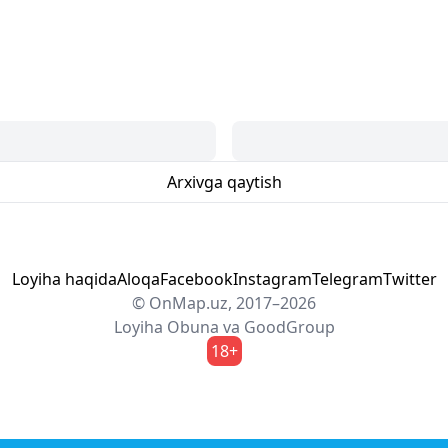
Arxivga qaytish
Loyiha haqida
Aloqa
Facebook
Instagram
Telegram
Twitter
© OnMap.uz, 2017–2026
Loyiha
Obuna
va
GoodGroup
18+