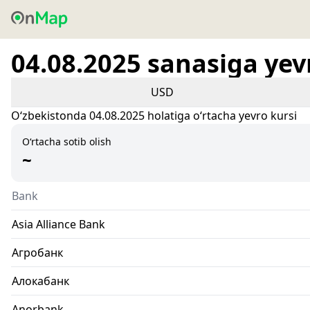
04.08.2025 sanasiga yev
USD
Oʻzbekistonda 04.08.2025 holatiga oʻrtacha yevro kursi
O‘rtacha sotib olish
~
Bank
Asia Alliance Bank
Агробанк
Алокабанк
Anorbank