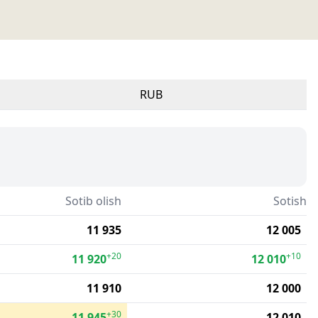
RUB
Sotib olish
Sotish
11 935
12 005
+20
+10
11 920
12 010
11 910
12 000
+30
11 945
12 010