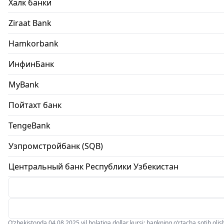
Халк банки
Ziraat Bank
Hamkorbank
ИнфинБанк
MyBank
Пойтахт банк
TengeBank
Узпромстройбанк (SQB)
Центральный банк Республики Узбекистан
O‘zbekistonda 04.08.2025 yil holatiga dollar kursi: bankning o‘rtacha sotib olish