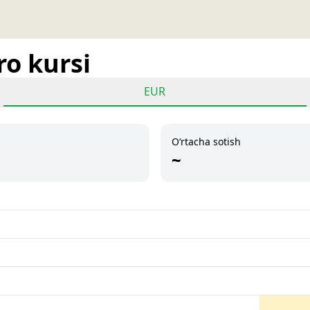
ro kursi
EUR
O‘rtacha sotish
~