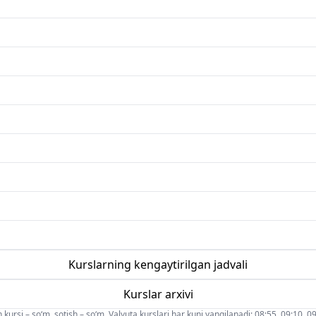
Kurslarning kengaytirilgan jadvali
Kurslar arxivi
 kursi – so‘m, sotish – so‘m. Valyuta kurslari har kuni yangilanadi: 08:55, 09:10, 09