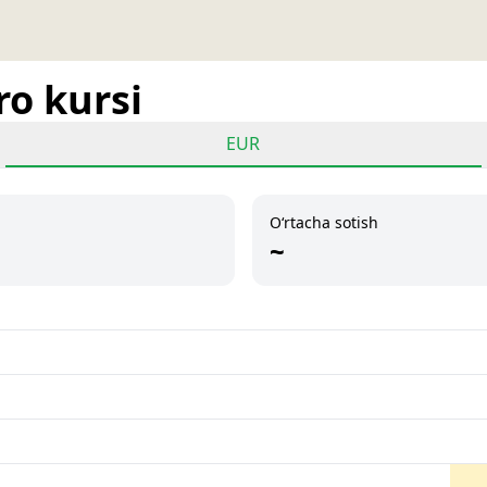
ro kursi
EUR
O‘rtacha sotish
~