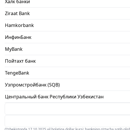
Халк банки
Ziraat Bank
Hamkorbank
ИнфинБанк
MyBank
Пойтахт банк
TengeBank
Узпромстройбанк (SQB)
Центральный банк Республики Узбекистан
O‘zbekistonda 17.10.2025 yil holatiga dollar kursi: bankning o‘rtacha sotib olish