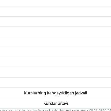
Kurslarning kengaytirilgan jadvali
Kurslar arxivi
 kursi – so‘m, sotish – so‘m. Valyuta kurslari har kuni yangilanadi: 08:55, 09:10, 09