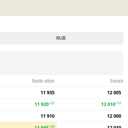
RUB
Sotib olish
Sotish
11 935
12 005
+20
+10
11 920
12 010
11 910
12 000
+30
11 945
12 010