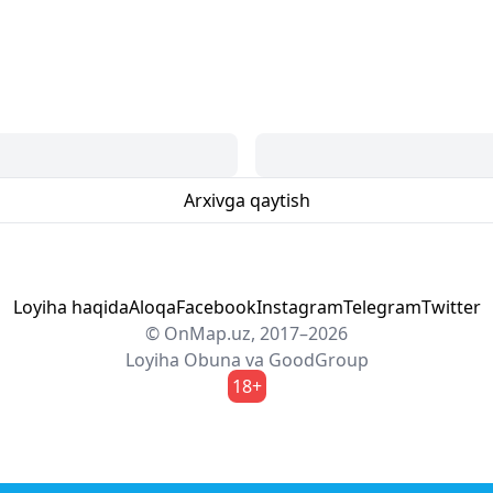
Arxivga qaytish
Loyiha haqida
Aloqa
Facebook
Instagram
Telegram
Twitter
© OnMap.uz, 2017–2026
Loyiha
Obuna
va
GoodGroup
18+