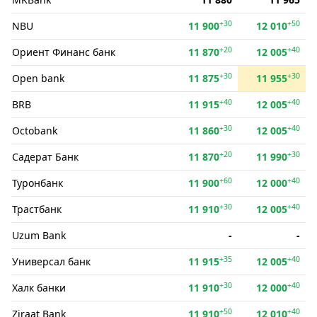
+30
+50
NBU
11 900
12 010
+20
+40
Ориент Финанс банк
11 870
12 005
+30
+30
Open bank
11 875
11 955
+40
+40
BRB
11 915
12 005
+30
+40
Octobank
11 860
12 005
+20
+30
Садерат Банк
11 870
11 990
+60
+40
Туронбанк
11 900
12 000
+30
+40
Трастбанк
11 910
12 005
Uzum Bank
-
-
+35
+40
Универсал банк
11 915
12 005
+30
+40
Халк банки
11 910
12 000
+50
+40
Ziraat Bank
11 910
12 010