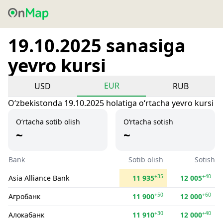
19.10.2025 sanasiga
yevro kursi
EUR
USD
RUB
Oʻzbekistonda 19.10.2025 holatiga oʻrtacha yevro kursi
O‘rtacha sotib olish
O‘rtacha sotish
~
~
Bank
Sotib olish
Sotish
+35
+40
Asia Alliance Bank
11 935
12 005
+50
+60
Агробанк
11 900
12 000
+30
+40
Алокабанк
11 910
12 000