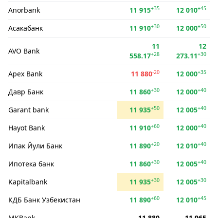
+35
+45
Anorbank
11 915
12 010
+30
+50
Асакабанк
11 910
12 000
11
12
AVO Bank
+28
+30
558.17
273.11
-20
+35
Apex Bank
11 880
12 000
+30
+40
Давр Банк
11 860
12 000
+50
+40
Garant bank
11 935
12 005
+60
+40
Hayot Bank
11 910
12 000
+20
+40
Ипак Йули Банк
11 890
12 010
+30
+40
Ипотека банк
11 860
12 005
+30
+30
Kapitalbank
11 935
12 005
+60
+45
КДБ Банк Узбекистан
11 890
12 010
MKBank
11 880
11 965