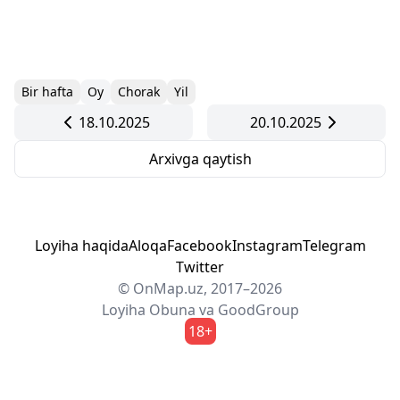
Bir hafta
Oy
Chorak
Yil
18.10.2025
20.10.2025
Arxivga qaytish
Loyiha haqida
Aloqa
Facebook
Instagram
Telegram
Twitter
© OnMap.uz, 2017–2026
Loyiha
Obuna
va
GoodGroup
18+