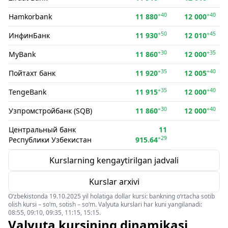
+40
+40
Hamkorbank
11 880
12 000
+50
+45
ИнфинБанк
11 930
12 010
+30
+35
MyBank
11 860
12 000
+35
+40
Пойтахт банк
11 920
12 005
+35
+40
TengeBank
11 915
12 000
+30
+40
Узпромстройбанк (SQB)
11 860
12 000
Центральный банк
11
+29
Республики Узбекистан
915.64
Kurslarning kengaytirilgan jadvali
Kurslar arxivi
O‘zbekistonda 19.10.2025 yil holatiga dollar kursi: bankning o‘rtacha sotib
olish kursi – so‘m, sotish – so‘m. Valyuta kurslari har kuni yangilanadi:
08:55, 09:10, 09:35, 11:15, 15:15.
Valyuta kursining dinamikasi