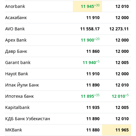
+30
Anorbank
11 945
12 010
Асакабанк
11 910
12 000
AVO Bank
11 558.17
12 273.11
+20
Apex Bank
11 900
12 000
Давр Банк
11 860
12 000
+5
Garant bank
11 940
12 005
Hayot Bank
11 910
12 000
Ипак Йули Банк
11 890
12 010
+35
+5
Ипотека банк
11 895
12 010
Kapitalbank
11 935
12 005
КДБ Банк Узбекистан
11 890
12 010
MKBank
11 880
11 965