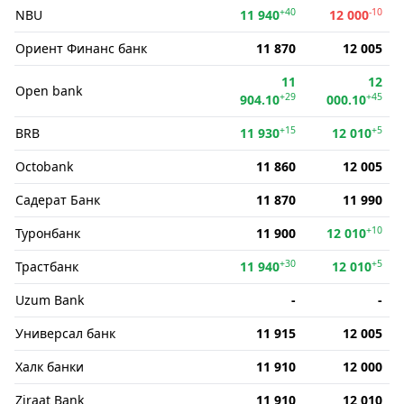
+40
-10
NBU
11 940
12 000
Ориент Финанс банк
11 870
12 005
11
12
Open bank
+29
+45
904.10
000.10
+15
+5
BRB
11 930
12 010
Octobank
11 860
12 005
Садерат Банк
11 870
11 990
+10
Туронбанк
11 900
12 010
+30
+5
Трастбанк
11 940
12 010
Uzum Bank
-
-
Универсал банк
11 915
12 005
Халк банки
11 910
12 000
Ziraat Bank
11 910
12 010