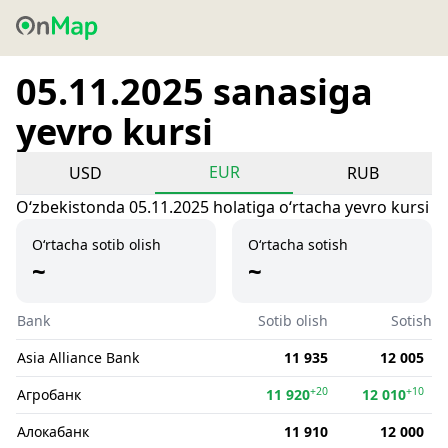
05.11.2025 sanasiga
yevro kursi
EUR
USD
RUB
Oʻzbekistonda 05.11.2025 holatiga oʻrtacha yevro kursi
O‘rtacha sotib olish
O‘rtacha sotish
~
~
Bank
Sotib olish
Sotish
Asia Alliance Bank
11 935
12 005
+20
+10
Агробанк
11 920
12 010
Алокабанк
11 910
12 000