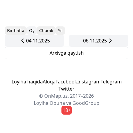
Bir hafta
Oy
Chorak
Yil
04.11.2025
06.11.2025
Arxivga qaytish
Loyiha haqida
Aloqa
Facebook
Instagram
Telegram
Twitter
© OnMap.uz, 2017–2026
Loyiha
Obuna
va
GoodGroup
18+