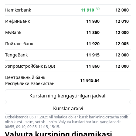
+30
Hamkorbank
11 910
12 000
ИнфинБанк
11 930
12 010
MyBank
11 860
12 000
Пойтахт банк
11 920
12 005
TengeBank
11 915
12 000
Узпромстройбанк (SQB)
11 860
12 000
Центральный банк
11 915.64
Республики Узбекистан
Kurslarning kengaytirilgan jadvali
Kurslar arxivi
O‘zbekistonda 05.11.2025 yil holatiga dollar kursi: bankning o‘rtacha sotib
olish kursi – so‘m, sotish – so‘m. Valyuta kurslari har kuni yangilanadi:
08:55, 09:10, 09:35, 11:15, 15:15.
Valyuta kursining dinamikasi